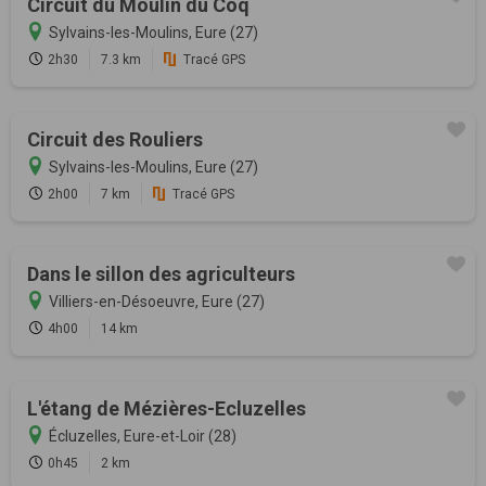
Circuit du Moulin du Coq
Sylvains-les-Moulins, Eure (27)
2h30
7.3 km
Tracé GPS
Circuit des Rouliers
Sylvains-les-Moulins, Eure (27)
2h00
7 km
Tracé GPS
Dans le sillon des agriculteurs
Villiers-en-Désoeuvre, Eure (27)
4h00
14 km
L'étang de Mézières-Ecluzelles
Écluzelles, Eure-et-Loir (28)
0h45
2 km