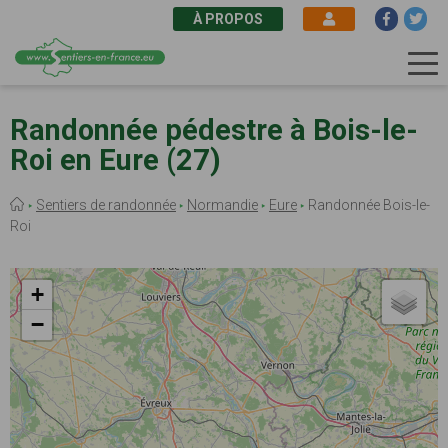
À PROPOS
Aller
au
Randonnée pédestre à Bois-le-
contenu
Roi en Eure (27)
principal
Fil
Sentiers de randonnée
Normandie
Eure
Randonnée Bois-le-
d'Ariane
Roi
+
−