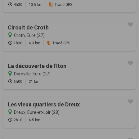
4h30
13.5 km
Tracé GPS
Circuit de Croth
Croth, Eure (27)
1h30
6.3 km
Tracé GPS
La découverte de l'Iton
Damville, Eure (27)
6h00
21 km
Les vieux quartiers de Dreux
Dreux, Eure-et-Loir (28)
2h10
6.5 km