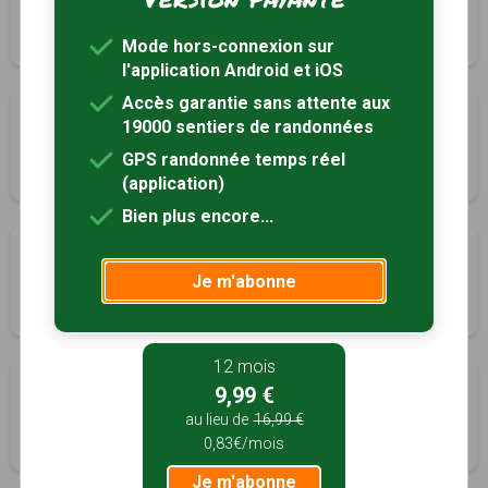
Longnes, Yvelines (78)
3h30
9.6 km
Mode hors-connexion sur
l'application Android et iOS
Accès garantie sans attente aux
Circuit de la Transcoudanne
19000 sentiers de randonnées
Louye, Eure (27)
GPS randonnée temps réel
3h30
14.5 km
Tracé GPS
(application)
Bien plus encore...
Circuit de Marcilly-sur-Eure
Je m'abonne
Marcilly-sur-Eure, Eure (27)
2h30
8.5 km
Tracé GPS
12 mois
Les trois Vallées
9,99 €
Montreuil, Eure-et-Loir (28)
au lieu de
16,99 €
0,83€/mois
3h00
12 km
Je m'abonne