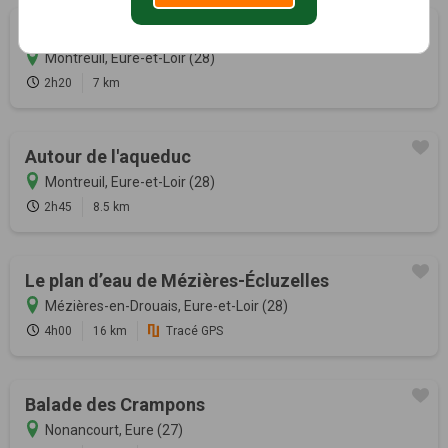
En forêt de Dreux
Montreuil, Eure-et-Loir (28)
2h20
7 km
Autour de l'aqueduc
Montreuil, Eure-et-Loir (28)
2h45
8.5 km
Le plan d’eau de Mézières-Écluzelles
Mézières-en-Drouais, Eure-et-Loir (28)
4h00
16 km
Tracé GPS
Balade des Crampons
Nonancourt, Eure (27)