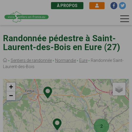
À PROPOS
Aller
au
Randonnée pédestre à Saint-
contenu
Laurent-des-Bois en Eure (27)
principal
Fil
Sentiers de randonnée
Normandie
Eure
Randonnée Saint-
d'Ariane
Laurent-des-Bois
+
−
2