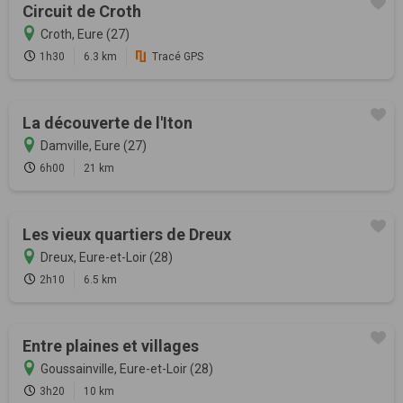
Circuit de Croth
Croth, Eure (27)
1h30
6.3 km
Tracé GPS
La découverte de l'Iton
Damville, Eure (27)
6h00
21 km
Les vieux quartiers de Dreux
Dreux, Eure-et-Loir (28)
2h10
6.5 km
Entre plaines et villages
Goussainville, Eure-et-Loir (28)
3h20
10 km