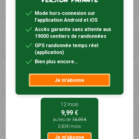
Le Vieil-Évreux, Eure (27)
4h30
17.6 km
Mode hors-connexion sur
l'application Android et iOS
Accès garantie sans attente aux
Circuit de la Transcoudanne
19000 sentiers de randonnées
Louye, Eure (27)
GPS randonnée temps réel
3h30
14.5 km
Tracé GPS
(application)
Bien plus encore...
Circuit de Marcilly-sur-Eure
Je m'abonne
Marcilly-sur-Eure, Eure (27)
2h30
8.5 km
Tracé GPS
12 mois
Les trois Vallées
9,99 €
Montreuil, Eure-et-Loir (28)
au lieu de
16,99 €
0,83€/mois
3h00
12 km
Je m'abonne