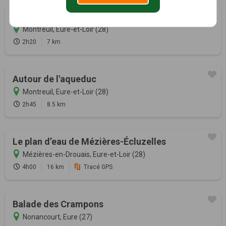
En forêt de Dreux
Montreuil, Eure-et-Loir (28)
2h20
7 km
Autour de l'aqueduc
Montreuil, Eure-et-Loir (28)
2h45
8.5 km
Le plan d’eau de Mézières-Écluzelles
Mézières-en-Drouais, Eure-et-Loir (28)
4h00
16 km
Tracé GPS
Balade des Crampons
Nonancourt, Eure (27)