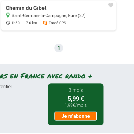
Chemin du Gibet
Saint-Germain-la-Campagne, Eure (27)
1h50
7.6 km
Tracé GPS
1
rs en France avec rando +
entiel
3 mois
5,99 €
1,99€/mois
Je m'abonne