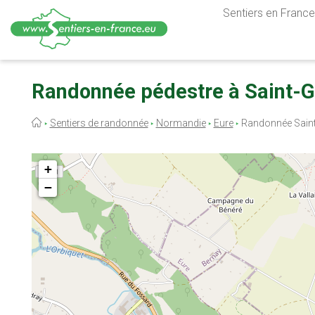
Sentiers en France,
Aller
au
Randonnée pédestre à Saint-
contenu
principal
Fil
Sentiers de randonnée
Normandie
Eure
Randonnée Sain
d'Ariane
+
−