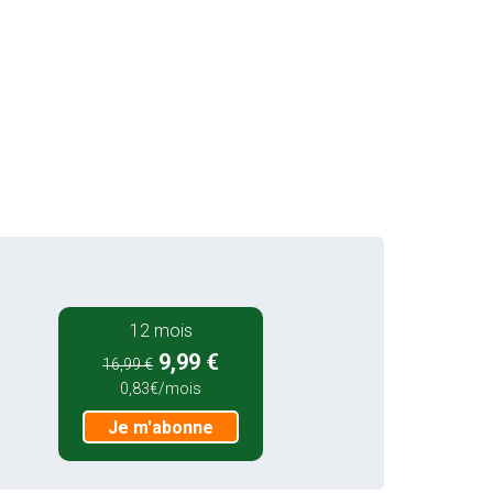
12 mois
9,99 €
16,99 €
0,83€/mois
Je m'abonne