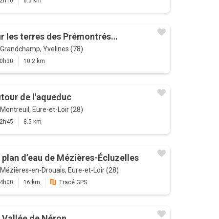
2h10
6.5 km
r les terres des Prémontrés…
Grandchamp, Yvelines (78)
0h30
10.2 km
tour de l'aqueduc
Montreuil, Eure-et-Loir (28)
2h45
8.5 km
 plan d’eau de Mézières-Écluzelles
Mézières-en-Drouais, Eure-et-Loir (28)
4h00
16 km
Tracé GPS
 Vallée de Néron