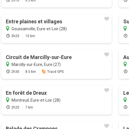
2h10
6.5 km
Entre plaines et villages
Su
Goussainville, Eure-et-Loir (28)
3h20
10 km
Circuit de Marcilly-sur-Eure
Au
Marcilly-sur-Eure, Eure (27)
2h30
8.5 km
Tracé GPS
En forêt de Dreux
Le
Montreuil, Eure-et-Loir (28)
2h20
7 km
Balade des Crampons
La