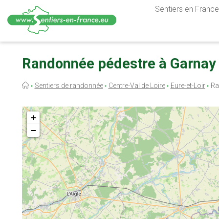
Sentiers en France,
Aller
au
Randonnée pédestre à Garnay e
contenu
principal
Fil
Sentiers de randonnée
Centre-Val de Loire
Eure-et-Loir
Ra
d'Ariane
+
−