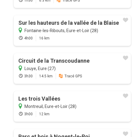
1h30
6.3 km
Tracé GPS
Sur les hauteurs de la vallée de la Blaise
Fontaine-les-Ribouts, Eure-et-Loir (28)
4h00
16 km
Circuit de la Transcoudanne
Louye, Eure (27)
3h30
14.5 km
Tracé GPS
Les trois Vallées
Montreuil, Eure-et-Loir (28)
3h00
12 km
Parc et bois à Nogent-le-Roi