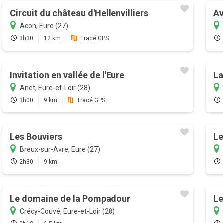
Circuit du château d'Hellenvilliers
Av
Acon, Eure (27)
3h30
12 km
Tracé GPS
Invitation en vallée de l'Eure
La
Anet, Eure-et-Loir (28)
3h00
9 km
Tracé GPS
Les Bouviers
Le
Breux-sur-Avre, Eure (27)
2h30
9 km
Le domaine de la Pompadour
Le
Crécy-Couvé, Eure-et-Loir (28)