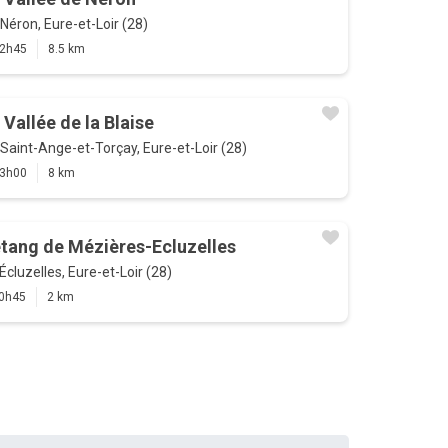
Néron, Eure-et-Loir (28)
2h45
8.5 km
 Vallée de la Blaise
Saint-Ange-et-Torçay, Eure-et-Loir (28)
3h00
8 km
étang de Mézières-Ecluzelles
Écluzelles, Eure-et-Loir (28)
0h45
2 km