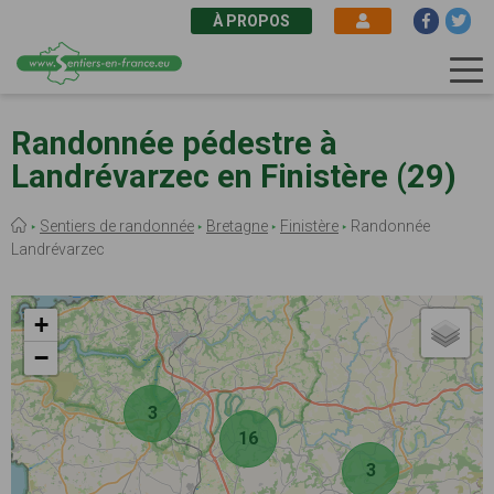
À PROPOS
Aller
au
Randonnée pédestre à
contenu
Landrévarzec en Finistère (29)
principal
Fil
Sentiers de randonnée
Bretagne
Finistère
Randonnée
d'Ariane
Landrévarzec
+
−
3
16
3