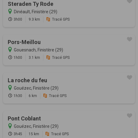
Steraden Ty Rode
Dinéault, Finistère (29)
3h00
9.3 km
Tracé GPS
Pors-Meillou
Gouesnach, Finistère (29)
1h00
3.1 km
Tracé GPS
La roche du feu
Gouézec, Finistère (29)
1h30
6 km
Tracé GPS
Pont Coblant
Gouézec, Finistère (29)
3h45
15 km
Tracé GPS