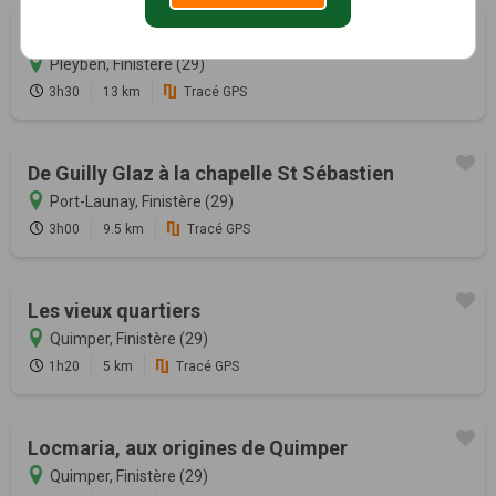
Maner Coz
Pleyben, Finistère (29)
3h30
13 km
Tracé GPS
De Guilly Glaz à la chapelle St Sébastien
Port-Launay, Finistère (29)
3h00
9.5 km
Tracé GPS
Les vieux quartiers
Quimper, Finistère (29)
1h20
5 km
Tracé GPS
Locmaria, aux origines de Quimper
Quimper, Finistère (29)