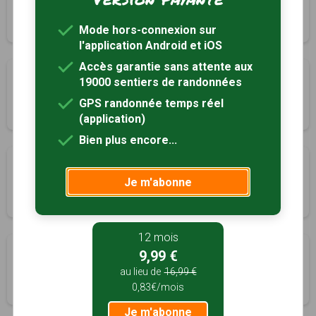
Lothey, Finistère (29)
4h15
16 km
Tracé GPS
Mode hors-connexion sur
l'application Android et iOS
Accès garantie sans attente aux
Saint-Laurent
19000 sentiers de randonnées
Pleyben, Finistère (29)
GPS randonnée temps réel
2h15
9 km
Tracé GPS
(application)
Bien plus encore...
Pont Coblant
Je m'abonne
Pleyben, Finistère (29)
2h00
8 km
Tracé GPS
12 mois
Pont Coblant - Maner Coz
9,99 €
Pleyben, Finistère (29)
au lieu de
16,99 €
0,83€/mois
5h45
21 km
Tracé GPS
Je m'abonne