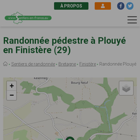
À PROPOS
Aller
au
Randonnée pédestre à Plouyé
contenu
en Finistère (29)
principal
Fil
Sentiers de randonnée
Bretagne
Finistère
Randonnée Plouyé
d'Ariane
+
−