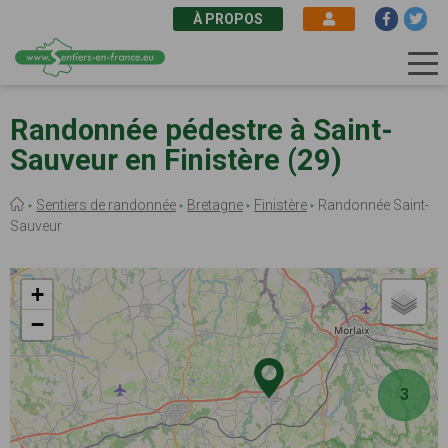
À PROPOS
Aller
au
Randonnée pédestre à Saint-
contenu
Sauveur en Finistère (29)
principal
Fil
Sentiers de randonnée
Bretagne
Finistère
Randonnée Saint-
d'Ariane
Sauveur
+
−
3