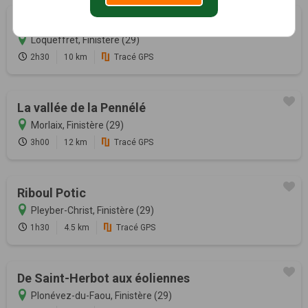
Circuit du Chaos de Mardoul
Loqueffret, Finistère (29)
2h30
10 km
Tracé GPS
La vallée de la Pennélé
Morlaix, Finistère (29)
3h00
12 km
Tracé GPS
Riboul Potic
Pleyber-Christ, Finistère (29)
1h30
4.5 km
Tracé GPS
De Saint-Herbot aux éoliennes
Plonévez-du-Faou, Finistère (29)