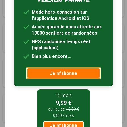
Lannédern, Finistère (29)
4h00
15 km
Tracé GPS
Mode hors-connexion sur
l'application Android et iOS
Accès garantie sans attente aux
A travers la campagne
19000 sentiers de randonnées
Lannédern, Finistère (29)
GPS randonnée temps réel
2h30
10 km
(application)
Bien plus encore...
La forêt du Cranou
Je m'abonne
Le Faou, Finistère (29)
3h45
15 km
12 mois
Henchou Koz
9,99 €
Lopérec, Finistère (29)
au lieu de
16,99 €
0,83€/mois
3h00
12 km
Tracé GPS
Je m'abonne