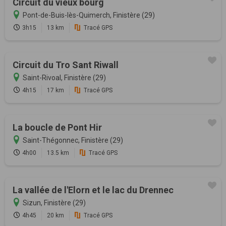
Circuit du vieux bourg
Pont-de-Buis-lès-Quimerch, Finistère (29)
3h15
13 km
Tracé GPS
Circuit du Tro Sant Riwall
Saint-Rivoal, Finistère (29)
4h15
17 km
Tracé GPS
La boucle de Pont Hir
Saint-Thégonnec, Finistère (29)
4h00
13.5 km
Tracé GPS
La vallée de l'Elorn et le lac du Drennec
Sizun, Finistère (29)
4h45
20 km
Tracé GPS