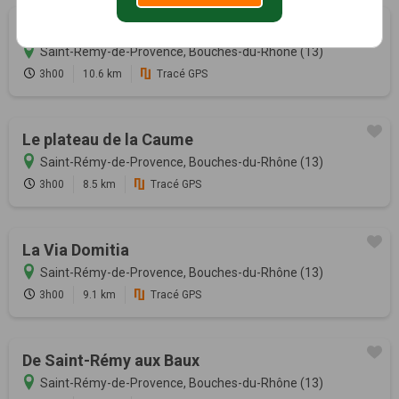
Entre vallon et plateau
Saint-Rémy-de-Provence, Bouches-du-Rhône (13)
3h00
10.6 km
Tracé GPS
Le plateau de la Caume
Saint-Rémy-de-Provence, Bouches-du-Rhône (13)
3h00
8.5 km
Tracé GPS
La Via Domitia
Saint-Rémy-de-Provence, Bouches-du-Rhône (13)
3h00
9.1 km
Tracé GPS
De Saint-Rémy aux Baux
Saint-Rémy-de-Provence, Bouches-du-Rhône (13)