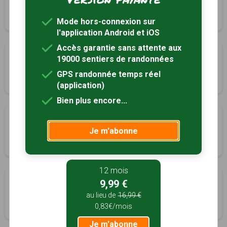
Paradou, Bouches-du-Rhône (13)
3h30
11.2 km
Tracé GPS
Mode hors-connexion sur
l'application Android et iOS
Accès garantie sans attente aux
Le pont du Gard
19000 sentiers de randonnées
Saint-Bonnet-du-Gard, Gard (30)
GPS randonnée temps réel
4h30
15.5 km
(application)
Bien plus encore...
La grosse Galine
Je m'abonne
Saint-Rémy-de-Provence, Bouches-du-Rhône (13)
2h30
8.4 km
Tracé GPS
12 mois
La crête des Alpilles
9,99 €
Saint-Rémy-de-Provence, Bouches-du-Rhône (13)
au lieu de
16,99 €
0,83€/mois
6h00
16.6 km
Tracé GPS
Je m'abonne