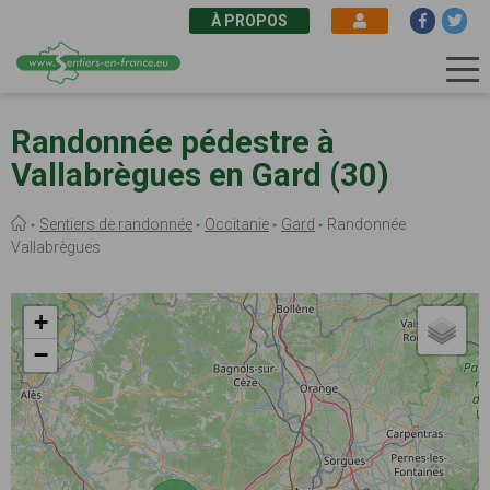
À PROPOS
Aller
au
Randonnée pédestre à
contenu
Vallabrègues en Gard (30)
principal
Fil
Sentiers de randonnée
Occitanie
Gard
Randonnée
d'Ariane
Vallabrègues
+
−