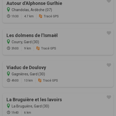
Autour d'Alphonse Gurlhie
Chandolas, Ardèche (07)
1h30
4.7 km
Tracé GPS
Les dolmens de l’Ismaël
Courry, Gard (30)
3h00
9 km
Tracé GPS
Viaduc de Doulovy
Gagnières, Gard (30)
4h00
13 km
Tracé GPS
La Bruguière et les lavoirs
La Bruguière, Gard (30)
1h40
6 km