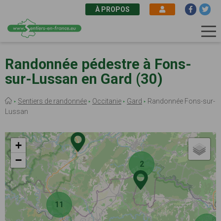
À PROPOS
Aller
au
Randonnée pédestre à Fons-
contenu
sur-Lussan en Gard (30)
principal
Fil
Sentiers de randonnée
Occitanie
Gard
Randonnée Fons-sur-
d'Ariane
Lussan
+
−
2
11