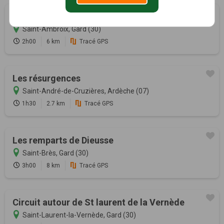
Les Montèzes
Saint-Ambroix, Gard (30)
2h00
6 km
Tracé GPS
Les résurgences
Saint-André-de-Cruzières, Ardèche (07)
1h30
2.7 km
Tracé GPS
Les remparts de Dieusse
Saint-Brès, Gard (30)
3h00
8 km
Tracé GPS
Circuit autour de St laurent de la Vernède
Saint-Laurent-la-Vernède, Gard (30)