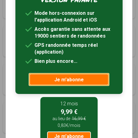
Orgnac-l'Aven, Ardèche (07)
2h00
5.9 km
Tracé GPS
Mode hors-connexion sur
l'application Android et iOS
Accès garantie sans attente aux
La mine au bois Dormant
19000 sentiers de randonnées
Robiac-Rochessadoule, Gard (30)
GPS randonnée temps réel
4h00
9 km
Tracé GPS
(application)
Bien plus encore...
La chapelle Lachamp
Je m'abonne
Robiac-Rochessadoule, Gard (30)
5h00
14 km
Tracé GPS
12 mois
Serre du bois de la ville
9,99 €
Saint-Ambroix, Gard (30)
au lieu de
16,99 €
0,83€/mois
2h00
5 km
Tracé GPS
Je m'abonne