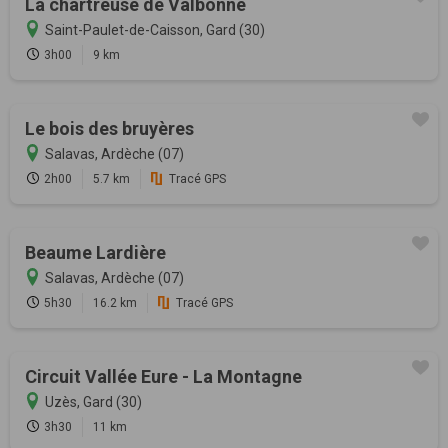
La chartreuse de Valbonne
Saint-Paulet-de-Caisson, Gard (30)
3h00
9 km
Le bois des bruyères
Salavas, Ardèche (07)
2h00
5.7 km
Tracé GPS
Beaume Lardière
Salavas, Ardèche (07)
5h30
16.2 km
Tracé GPS
Circuit Vallée Eure - La Montagne
Uzès, Gard (30)
3h30
11 km