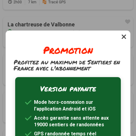
2h00
7 km
Tracé GPS
La chartreuse de Valbonne
Saint-Paulet-de-Caisson, Gard (30)
3h00
9 km
Promotion
Profitez au maximum de Sentiers en
Serre de Barres
France avec l'abonnement
Saint-Remèze, Ardèche (07)
4h40
14.1 km
Tracé GPS
Version payante
Les Gorges du Gard 2
Mode hors-connexion sur
Sainte-Anastasie, Gard (30)
l'application Android et iOS
4h30
14 km
Accès garantie sans attente aux
19000 sentiers de randonnées
GPS randonnée temps réel