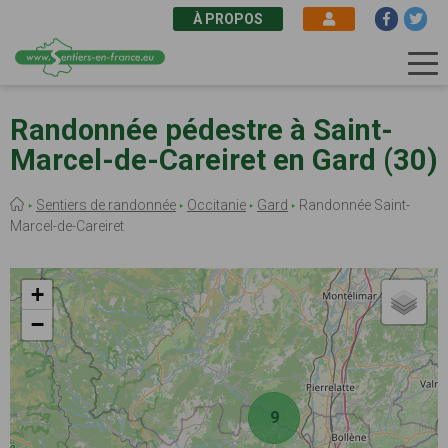
À PROPOS
Aller
au
Randonnée pédestre à Saint-
contenu
Marcel-de-Careiret en Gard (30)
principal
Fil
Sentiers de randonnée
Occitanie
Gard
Randonnée Saint-
d'Ariane
Marcel-de-Careiret
+
−
9