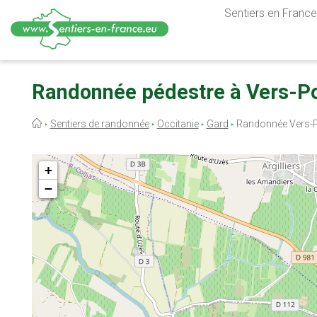
Sentiers en France,
Aller
au
Randonnée pédestre à Vers-Po
contenu
principal
Fil
Sentiers de randonnée
Occitanie
Gard
Randonnée Vers-P
d'Ariane
+
−