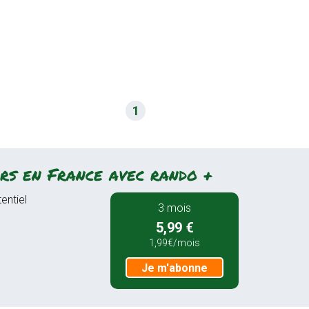
1
rs en France avec rando +
entiel
3 mois
5,99 €
1,99€/mois
Je m'abonne