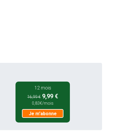
12 mois
9,99 €
16,99 €
0,83€/mois
Je m'abonne