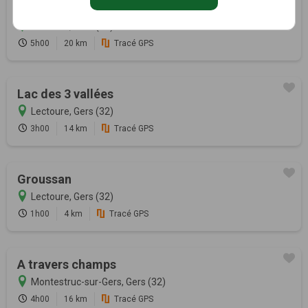
Lomagne médiévale
Lectoure, Gers (32)
5h00
20 km
Tracé GPS
Lac des 3 vallées
Lectoure, Gers (32)
3h00
14 km
Tracé GPS
Groussan
Lectoure, Gers (32)
1h00
4 km
Tracé GPS
A travers champs
Montestruc-sur-Gers, Gers (32)
4h00
16 km
Tracé GPS