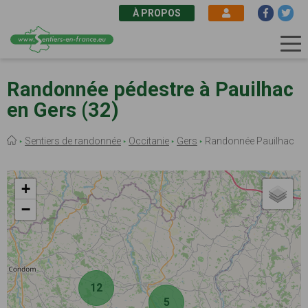
À PROPOS
Aller
au
Randonnée pédestre à Pauilhac
contenu
en Gers (32)
principal
Fil
Sentiers de randonnée
Occitanie
Gers
Randonnée Pauilhac
d'Ariane
+
−
12
5