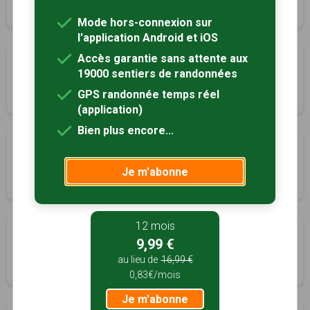
3h30
14 km
Mode hors-connexion sur
l'application Android et iOS
Accès garantie sans attente aux
Le sentier des moulins
19000 sentiers de randonnées
Larroque-Saint-Sernin, Gers (32)
GPS randonnée temps réel
3h00
11 km
Tracé GPS
(application)
Bien plus encore...
Navere
Lectoure, Gers (32)
Je m'abonne
3h00
12 km
Tracé GPS
12 mois
Les Galis
9,99 €
Lectoure, Gers (32)
au lieu de
16,99 €
5h00
19 km
Tracé GPS
0,83€/mois
Je m'abonne