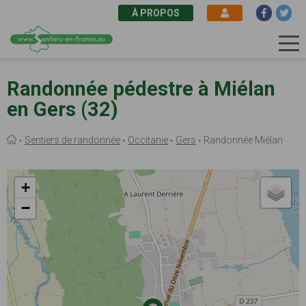
À PROPOS
Aller
au
Randonnée pédestre à Miélan
contenu
en Gers (32)
principal
Fil
Sentiers de randonnée
Occitanie
Gers
Randonnée Miélan
d'Ariane
+
−