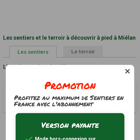
Les sentiers et le terroir à découvrir à pied à Miélan
Le terroir
Les sentiers
Liste des sentiers à Miélan
Promotion
Le chemin de la tannerie
Profitez au maximum de Sentiers en
Miélan, Gers (32)
France avec l'abonnement
3h00
12 km
Tracé GPS
Version payante
1
Mode hors-connexion sur