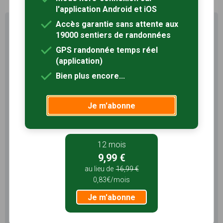
l'application Android et iOS
Accès garantie sans attente aux
Profitez au maximum de
19000 sentiers de randonnées
Sentiers en France avec rando
+
GPS randonnée temps réel
(application)
Le compte
Rando
permet de profiter de tout le
Bien plus encore...
potentiel qu'offre Sentiers en France :
Pas de pub
Favoris illimités
Je m'abonne
Mode hors-connexion
3 mois
12 mois
5,99 €
9,99 €
1,99€/mois
au lieu de
16,99 €
0,83€/mois
Je m'abonne
Je m'abonne
12 mois