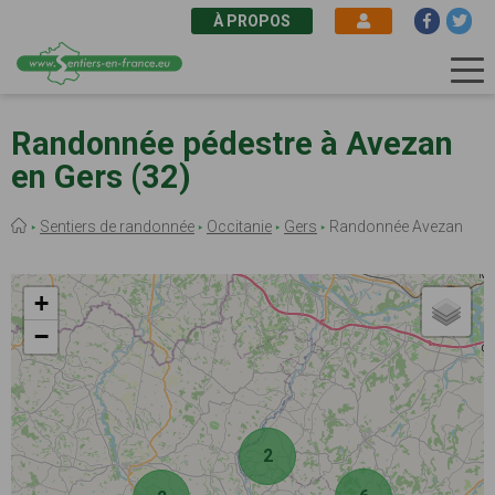
À PROPOS
Aller
au
Randonnée pédestre à Avezan
contenu
en Gers (32)
principal
Fil
Sentiers de randonnée
Occitanie
Gers
Randonnée Avezan
d'Ariane
+
−
2