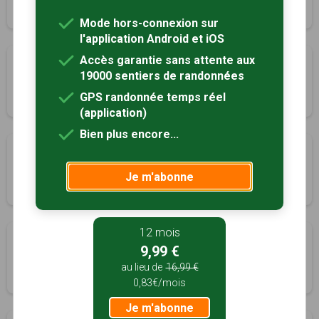
10h00
26 km
Tracé GPS
Mode hors-connexion sur
l'application Android et iOS
Accès garantie sans attente aux
Sur les pas d’Esclignac
19000 sentiers de randonnées
Monfort, Gers (32)
GPS randonnée temps réel
2h40
8 km
(application)
Bien plus encore...
La Croix du Turc
Monfort, Gers (32)
Je m'abonne
2h30
7.2 km
Tracé GPS
12 mois
Le chemin de la croix du Péré
9,99 €
Monfort, Gers (32)
au lieu de
16,99 €
2h30
8.1 km
Tracé GPS
0,83€/mois
Je m'abonne