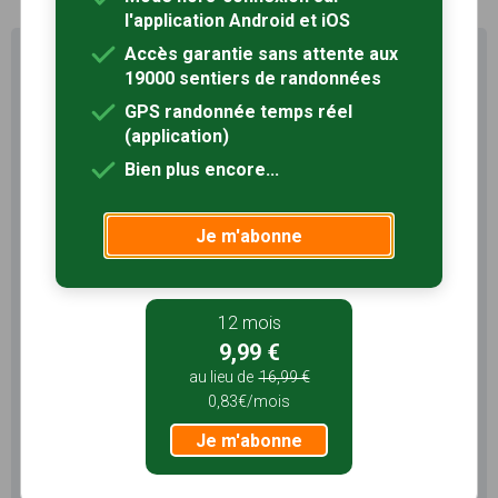
l'application Android et iOS
Accès garantie sans attente aux
Profitez au maximum de
19000 sentiers de randonnées
Sentiers en France avec rando
+
GPS randonnée temps réel
(application)
Le compte
Rando
permet de profiter de tout le
Bien plus encore...
potentiel qu'offre Sentiers en France :
Pas de pub
Favoris illimités
Je m'abonne
Mode hors-connexion
3 mois
12 mois
5,99 €
9,99 €
1,99€/mois
au lieu de
16,99 €
0,83€/mois
Je m'abonne
Je m'abonne
12 mois