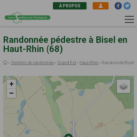
À PROPOS
Aller
au
Randonnée pédestre à Bisel en
contenu
Haut-Rhin (68)
principal
Fil
Sentiers de randonnée
Grand Est
Haut-Rhin
Randonnée Bisel
d'Ariane
+
−