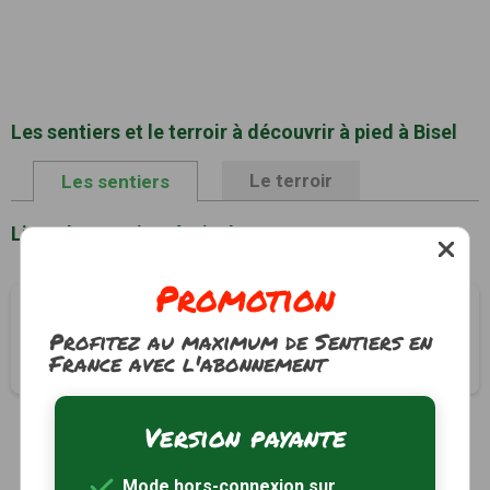
Les sentiers et le terroir à découvrir à pied à Bisel
Le terroir
Les sentiers
Liste des sentiers à Bisel
Promotion
Le circuit des étangs
Profitez au maximum de Sentiers en
Bisel, Haut-Rhin (68)
France avec l'abonnement
3h30
11.5 km
Tracé GPS
Version payante
1
Mode hors-connexion sur