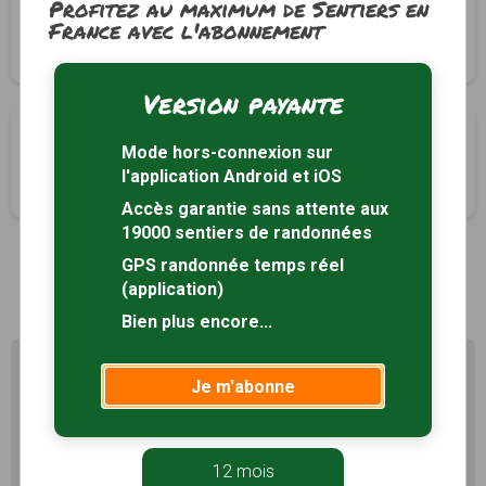
Le chemin des barbaresques
Profitez au maximum de Sentiers en
France avec l'abonnement
Ogliastro, Haute Corse (2B)
2h00
4.9 km
Version payante
Les jardins d'Olmeta
Mode hors-connexion sur
Olmeta-di-Capocorso, Haute Corse (2B)
l'application Android et iOS
1h10
1.9 km
Accès garantie sans attente aux
19000 sentiers de randonnées
GPS randonnée temps réel
1
(application)
Bien plus encore...
Profitez au maximum de
Je m'abonne
Sentiers en France avec rando
+
Le compte
Rando
permet de profiter de tout le
12 mois