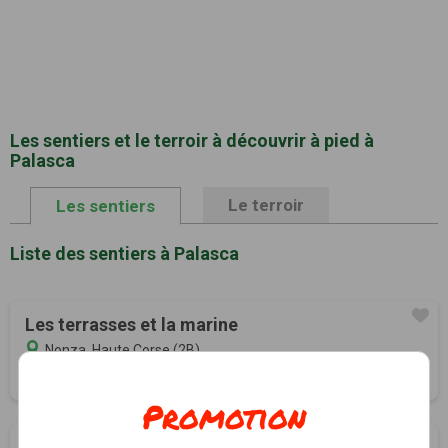
Les sentiers et le terroir à découvrir à pied à
Palasca
Le terroir
Les sentiers
Liste des sentiers à Palasca
Les terrasses et la marine
Nonza, Haute Corse (2B)
1h00
1.5 km
Promotion