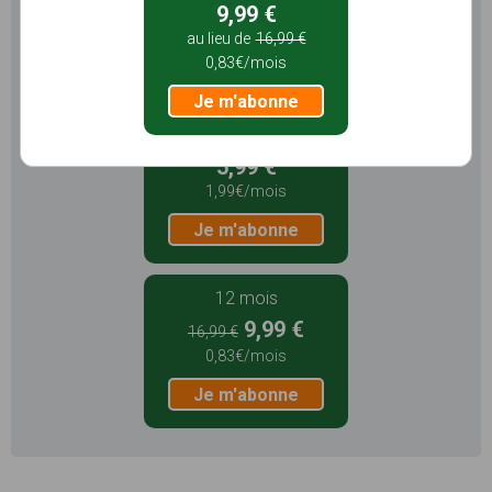
potentiel qu'offre Sentiers en France :
9,99 €
au lieu de
16,99 €
Pas de pub
Favoris illimités
0,83€/mois
Mode hors-connexion
Je m'abonne
3 mois
5,99 €
1,99€/mois
Je m'abonne
12 mois
9,99 €
16,99 €
0,83€/mois
Je m'abonne