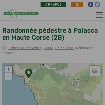
À PROPOS
Aller
au
Randonnée pédestre à Palasca
contenu
en Haute Corse (2B)
principal
Fil
Sentiers de randonnée
Corse
Haute Corse
Randonnée
d'Ariane
Palasca
+
−