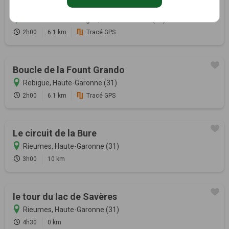
Boucle de la Comtesse
Ramonville-Saint-Agne, Haute-Garonne (31)
2h00
6.1 km
Tracé GPS
Boucle de la Fount Grando
Rebigue, Haute-Garonne (31)
2h00
6.1 km
Tracé GPS
Le circuit de la Bure
Rieumes, Haute-Garonne (31)
3h00
10 km
le tour du lac de Savères
Rieumes, Haute-Garonne (31)
4h30
0 km