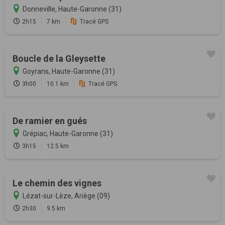
Donneville, Haute-Garonne (31)
2h15
7 km
Tracé GPS
Boucle de la Gleysette
Goyrans, Haute-Garonne (31)
3h00
10.1 km
Tracé GPS
De ramier en gués
Grépiac, Haute-Garonne (31)
3h15
12.5 km
Le chemin des vignes
Lézat-sur-Lèze, Ariège (09)
2h30
9.5 km