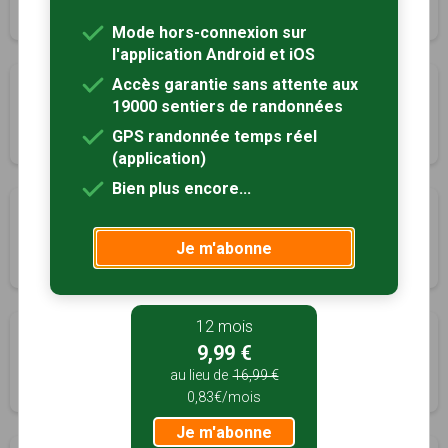
3h00
10 km
Mode hors-connexion sur
l'application Android et iOS
Accès garantie sans attente aux
Boucle des Bordes
19000 sentiers de randonnées
Odars, Haute-Garonne (31)
GPS randonnée temps réel
2h30
8.5 km
Tracé GPS
(application)
Bien plus encore...
Promenade autour de Pibrac
Pibrac, Haute-Garonne (31)
Je m'abonne
3h30
14 km
12 mois
Le sentier des châteaux
9,99 €
Ramonville-Saint-Agne, Haute-Garonne (31)
au lieu de
16,99 €
3h00
11.5 km
0,83€/mois
Je m'abonne