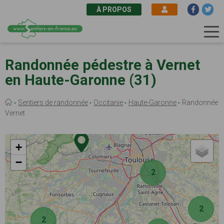
À PROPOS
Aller
au
Randonnée pédestre à Vernet
contenu
en Haute-Garonne (31)
principal
Fil
Sentiers de randonnée
Occitanie
Haute-Garonne
Randonnée
d'Ariane
Vernet
+
−
2
2
2