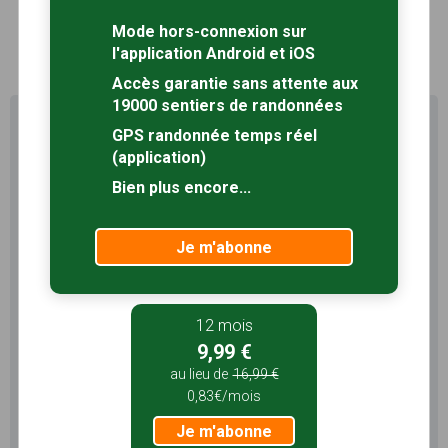
Mode hors-connexion sur
1
l'application Android et iOS
Accès garantie sans attente aux
19000 sentiers de randonnées
Profitez au maximum de
GPS randonnée temps réel
Sentiers en France avec rando
(application)
+
Bien plus encore...
Le compte
Rando
permet de profiter de tout le
potentiel qu'offre Sentiers en France :
Je m'abonne
Pas de pub
Favoris illimités
Mode hors-connexion
12 mois
9,99 €
3 mois
au lieu de
16,99 €
5,99 €
0,83€/mois
1,99€/mois
Je m'abonne
Je m'abonne