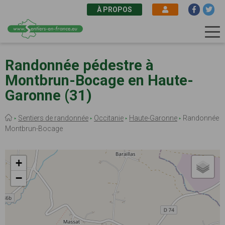
À PROPOS
Aller
au
Randonnée pédestre à
contenu
Montbrun-Bocage en Haute-
principal
Garonne (31)
Fil
Sentiers de randonnée
Occitanie
Haute-Garonne
Randonnée
d'Ariane
Montbrun-Bocage
+
−