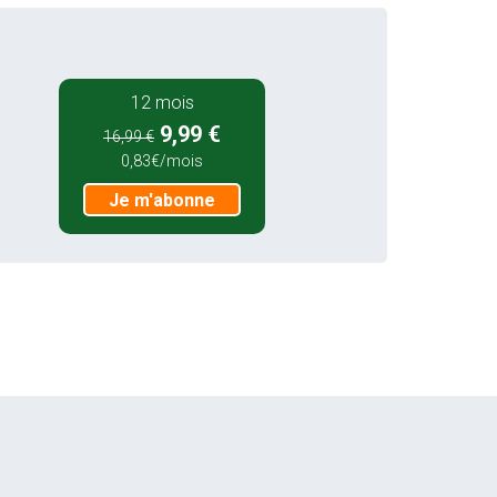
12 mois
9,99 €
16,99 €
0,83€/mois
Je m'abonne