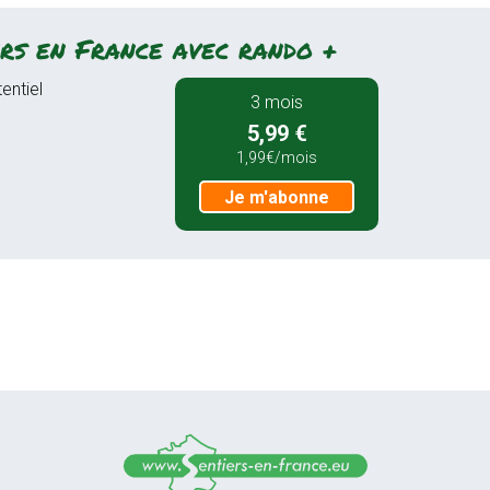
rs en France avec rando +
entiel
3 mois
5,99 €
1,99€/mois
Je m'abonne