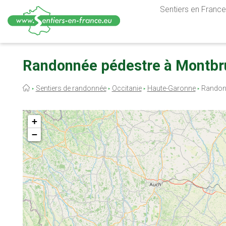
Sentiers en France,
Aller
au
Randonnée pédestre à Montbr
contenu
principal
Fil
Sentiers de randonnée
Occitanie
Haute-Garonne
Randonn
d'Ariane
+
−