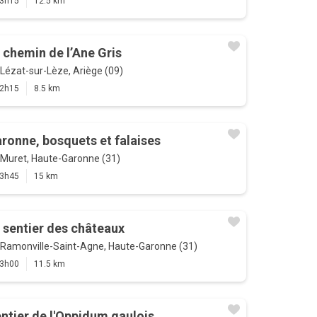
3h15
12.5 km
 chemin de l’Ane Gris
Lézat-sur-Lèze, Ariège (09)
2h15
8.5 km
ronne, bosquets et falaises
Muret, Haute-Garonne (31)
3h45
15 km
 sentier des châteaux
Ramonville-Saint-Agne, Haute-Garonne (31)
3h00
11.5 km
ntier de l'Oppidum gaulois