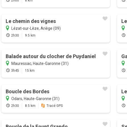
2h00
8 km
Le chemin des vignes
Le
Lézat-sur-Lèze, Ariège (09)
2h30
9.5 km
Balade autour du clocher de Puydaniel
Ga
Mauressac, Haute-Garonne (31)
3h45
15 km
Boucle des Bordes
Le
Odars, Haute-Garonne (31)
2h30
8.5 km
Tracé GPS
Boucle de la Fount Grando
Se