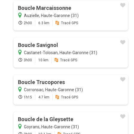
Boucle Marcaissonne
Auzielle, Haute-Garonne (31)
2h00
6.3 km
Tracé GPS
Boucle Savignol
Castanet-Tolosan, Haute-Garonne (31)
3h00
10 km
Tracé GPS
Boucle Trucopores
Corronsac, Haute-Garonne (31)
1h15
4.7 km
Tracé GPS
Boucle de la Gleysette
Goyrans, Haute-Garonne (31)