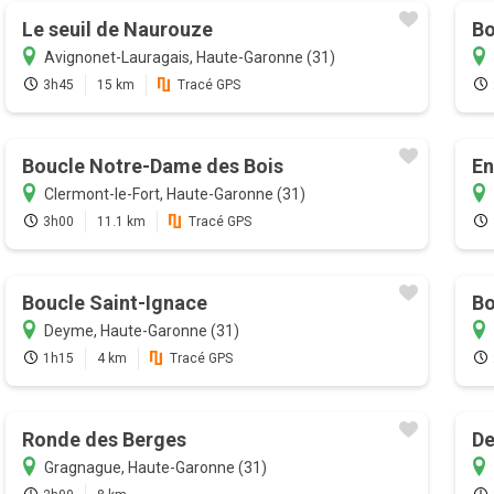
Le seuil de Naurouze
Bo
Avignonet-Lauragais, Haute-Garonne (31)
3h45
15 km
Tracé GPS
Boucle Notre-Dame des Bois
En
Clermont-le-Fort, Haute-Garonne (31)
3h00
11.1 km
Tracé GPS
Boucle Saint-Ignace
Bo
Deyme, Haute-Garonne (31)
1h15
4 km
Tracé GPS
Ronde des Berges
De
Gragnague, Haute-Garonne (31)