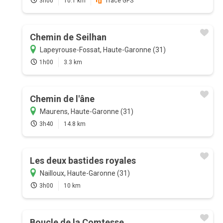
3h00
10.1 km
Tracé GPS
Chemin de Seilhan
Lapeyrouse-Fossat, Haute-Garonne (31)
1h00
3.3 km
Chemin de l'âne
Maurens, Haute-Garonne (31)
3h40
14.8 km
Les deux bastides royales
Nailloux, Haute-Garonne (31)
3h00
10 km
Boucle de la Comtesse