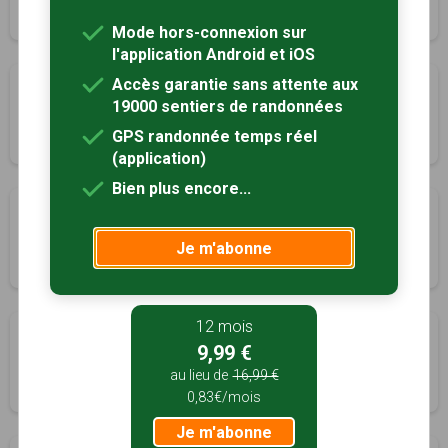
3h45
15 km
Mode hors-connexion sur
l'application Android et iOS
Accès garantie sans attente aux
Boucle des Bordes
19000 sentiers de randonnées
Odars, Haute-Garonne (31)
GPS randonnée temps réel
2h30
8.5 km
Tracé GPS
(application)
Bien plus encore...
Promenade autour de Pibrac
Pibrac, Haute-Garonne (31)
Je m'abonne
3h30
14 km
12 mois
Boucle de la Comtesse
9,99 €
Ramonville-Saint-Agne, Haute-Garonne (31)
au lieu de
16,99 €
2h00
6.1 km
Tracé GPS
0,83€/mois
Je m'abonne