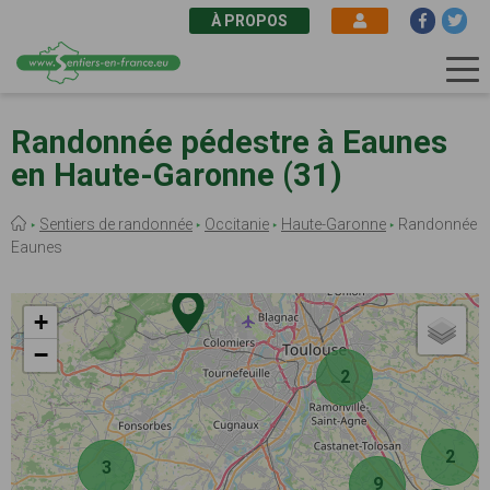
À PROPOS
Aller
au
Randonnée pédestre à Eaunes
contenu
en Haute-Garonne (31)
principal
Fil
Sentiers de randonnée
Occitanie
Haute-Garonne
Randonnée
d'Ariane
Eaunes
+
−
2
2
3
9