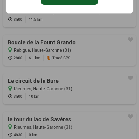
Le sentier des châteaux
Ramonville-Saint-Agne, Haute-Garonne (31)
3h00
11.5 km
Boucle de la Fount Grando
Rebigue, Haute-Garonne (31)
2h00
6.1 km
Tracé GPS
Le circuit de la Bure
Rieumes, Haute-Garonne (31)
3h00
10 km
le tour du lac de Savères
Rieumes, Haute-Garonne (31)
4h30
0 km