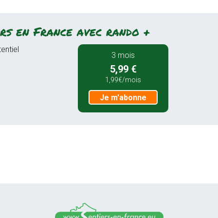
rs en France avec rando +
entiel
3 mois
5,99 €
1,99€/mois
Je m'abonne