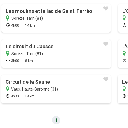
Les moulins et le lac de Saint-Ferréol
L'
Sorèze, Tarn (81)
4h00
14 km
Le circuit du Causse
L'
Sorèze, Tarn (81)
3h00
8 km
Circuit de la Saune
Le
Vaux, Haute-Garonne (31)
4h30
18 km
1