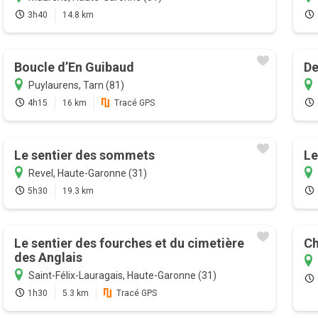
3h40
14.8 km
Boucle d’En Guibaud
De
Puylaurens, Tarn (81)
4h15
16 km
Tracé GPS
Le sentier des sommets
Le
Revel, Haute-Garonne (31)
5h30
19.3 km
Le sentier des fourches et du cimetière
Ch
des Anglais
Saint-Félix-Lauragais, Haute-Garonne (31)
1h30
5.3 km
Tracé GPS