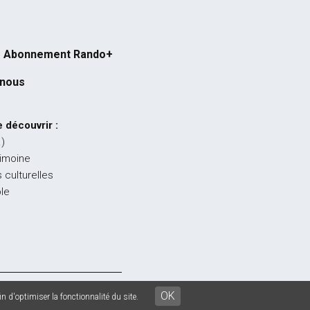
Abonnement Rando+
-nous
 découvrir :
…)
rimoine
 culturelles
ble
égales
-
CGU
-
CGV
OK
n d'optimiser la fonctionnalité du site.