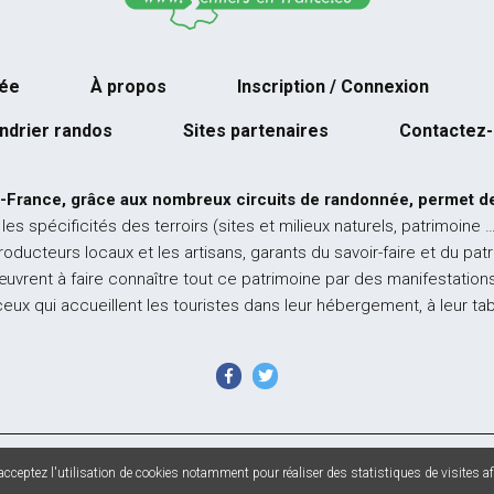
née
À propos
Inscription / Connexion
ndrier randos
Sites partenaires
Contactez
-France, grâce aux nombreux circuits de randonnée, permet de
 les spécificités des terroirs (sites et milieux naturels, patrimoine 
producteurs locaux et les artisans, garants du savoir-faire et du pat
œuvrent à faire connaître tout ce patrimoine par des manifestations
ceux qui accueillent les touristes dans leur hébergement, à leur ta
 France - Tous droits réservés - Photos non contractuelles -
Mentions l
cceptez l'utilisation de cookies notamment pour réaliser des statistiques de visites afi