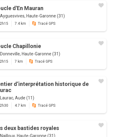
ucle d'En Mauran
Ayguesvives, Haute-Garonne (31)
2h15
7.4 km
Tracé GPS
ucle Chapillonie
Donneville, Haute-Garonne (31)
2h15
7 km
Tracé GPS
ntier d’interprétation historique de
urac
Laurac, Aude (11)
2h30
4.7 km
Tracé GPS
s deux bastides royales
Nailloux, Haute-Garonne (31)