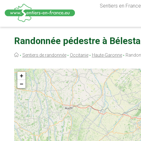
Sentiers en France,
Aller
au
Randonnée pédestre à Bélesta
contenu
principal
Fil
Sentiers de randonnée
Occitanie
Haute-Garonne
Randonn
d'Ariane
+
−