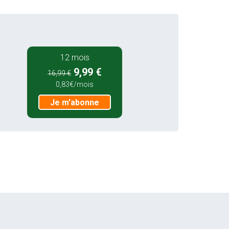
12 mois
9,99 €
16,99 €
0,83€/mois
Je m'abonne