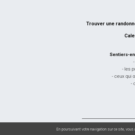
Trouver une randon
Cale
Sentiers-en
-
- les 
- ceux qui 
- 
© 2026 Sentiers en
En poursuivant votre navigation sur ce site, vous a