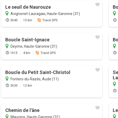
Le seuil de Naurouze
Bo
Avignonet-Lauragais, Haute-Garonne (31)
3h45
15 km
Tracé GPS
Boucle Saint-Ignace
Bo
Deyme, Haute-Garonne (31)
1h15
4 km
Tracé GPS
Boucle du Petit Saint-Christol
Se
La
Fonters-du-Razès, Aude (11)
3h30
12 km
Chemin de l'âne
Le
Maurens, Haute-Garonne (31)