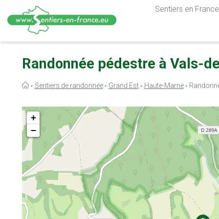
Sentiers en France,
Aller
au
Randonnée pédestre à Vals-de
contenu
principal
Fil
Sentiers de randonnée
Grand Est
Haute-Marne
Randonnée
d'Ariane
+
−