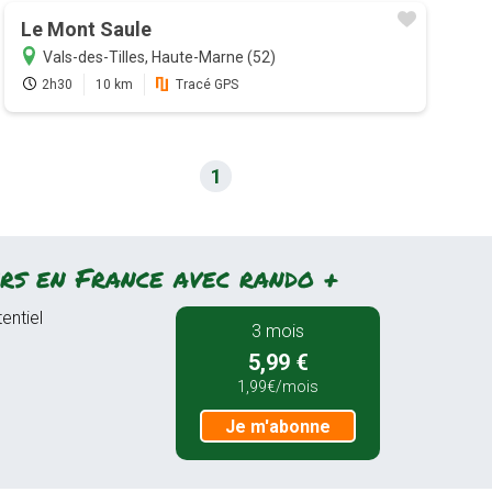
Le Mont Saule
Vals-des-Tilles, Haute-Marne (52)
2h30
10 km
Tracé GPS
1
rs en France avec rando +
entiel
3 mois
5,99 €
1,99€/mois
Je m'abonne