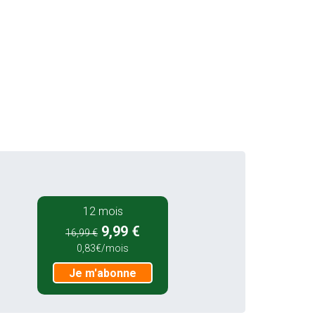
12 mois
9,99 €
16,99 €
0,83€/mois
Je m'abonne