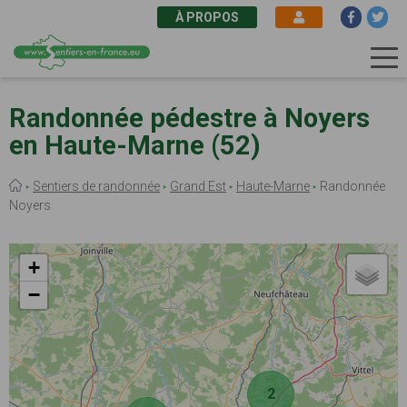
À PROPOS
Aller
au
Randonnée pédestre à Noyers
contenu
en Haute-Marne (52)
principal
Fil
Sentiers de randonnée
Grand Est
Haute-Marne
Randonnée
d'Ariane
Noyers
+
−
2