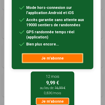
2h30
9 km
Tracé GPS
Mode hors-connexion sur
l'application Android et iOS
Accès garantie sans attente aux
Entre vigne et forêt
19000 sentiers de randonnées
Laneuvelle, Haute-Marne (52)
GPS randonnée temps réel
6h00
24 km
Tracé GPS
(application)
Bien plus encore...
Bel Air
Mareilles, Haute-Marne (52)
Je m'abonne
3h00
12 km
Tracé GPS
12 mois
L'Abigand
9,99 €
Nogent, Haute-Marne (52)
au lieu de
16,99 €
2h00
8 km
Tracé GPS
0,83€/mois
Je m'abonne