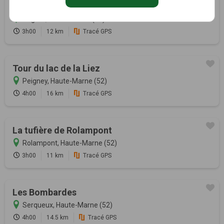
Le Cul de Sac
Nogent, Haute-Marne (52)
3h00
12 km
Tracé GPS
Tour du lac de la Liez
Peigney, Haute-Marne (52)
4h00
16 km
Tracé GPS
La tufière de Rolampont
Rolampont, Haute-Marne (52)
3h00
11 km
Tracé GPS
Les Bombardes
Serqueux, Haute-Marne (52)
4h00
14.5 km
Tracé GPS