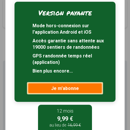
L’Osier
Version payante
Fayl-Billot, Haute-Marne (52)
4h30
18 km
Tracé GPS
Mode hors-connexion sur
l'application Android et iOS
Accès garantie sans attente aux
1
19000 sentiers de randonnées
GPS randonnée temps réel
(application)
Profitez au maximum de
Bien plus encore...
Sentiers en France avec rando
+
Je m'abonne
Le compte
Rando
permet de profiter de tout le
potentiel qu'offre Sentiers en France :
Pas de pub
Favoris illimités
12 mois
9,99 €
Mode hors-connexion
au lieu de
16,99 €