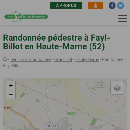
À PROPOS
Aller
au
Randonnée pédestre à Fayl-
contenu
Billot en Haute-Marne (52)
principal
Fil
Sentiers de randonnée
Grand Est
Haute-Marne
Randonnée
d'Ariane
Fayl-Billot
+
−