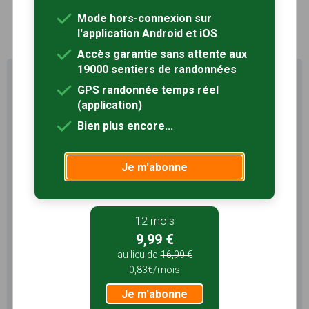
Mode hors-connexion sur
1
l'application Android et iOS
Accès garantie sans attente aux
19000 sentiers de randonnées
Profitez au maximum de
GPS randonnée temps réel
Sentiers en France avec rando
(application)
+
Bien plus encore...
Le compte
Rando
permet de profiter de tout le
potentiel qu'offre Sentiers en France :
Je m'abonne
Pas de pub
Favoris illimités
Mode hors-connexion
12 mois
3 mois
9,99 €
5,99 €
au lieu de
16,99 €
0,83€/mois
1,99€/mois
Je m'abonne
Je m'abonne