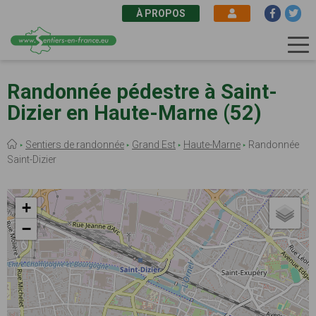
À PROPOS
Aller
au
Randonnée pédestre à Saint-
contenu
Dizier en Haute-Marne (52)
principal
Fil
Sentiers de randonnée
Grand Est
Haute-Marne
Randonnée
d'Ariane
Saint-Dizier
+
−