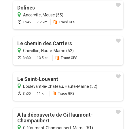
Dolines
Ancerville, Meuse (55)
1h45
7.2 km
Tracé GPS
Le chemin des Carriers
Chevillon, Haute-Marne (52)
3h30
13.5 km
Tracé GPS
Le Saint-Louvent
Doulevant-le-Château, Haute-Marne (52)
3h00
11 km
Tracé GPS
A la découverte de Giffaumont-
Champaubert
Giffaumont-Champaubert, Marne (51)