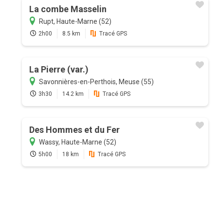
La combe Masselin
Rupt, Haute-Marne (52)
2h00
8.5 km
Tracé GPS
La Pierre (var.)
Savonnières-en-Perthois, Meuse (55)
3h30
14.2 km
Tracé GPS
Des Hommes et du Fer
Wassy, Haute-Marne (52)
5h00
18 km
Tracé GPS