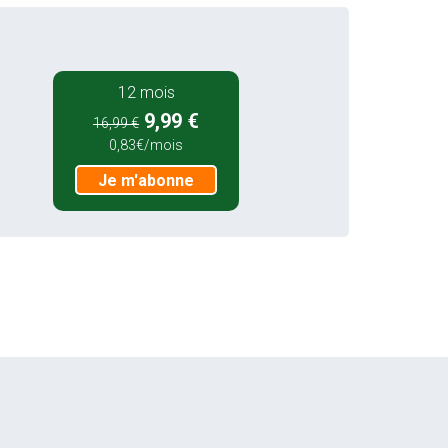
12 mois
9,99 €
16,99 €
0,83€/mois
Je m'abonne