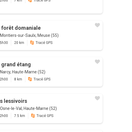
2h00
7 km
Tracé GPS
 forêt domaniale
Montiers-sur-Saulx, Meuse (55)
5h30
20 km
Tracé GPS
 grand étang
Narcy, Haute-Marne (52)
2h00
8 km
Tracé GPS
s lessivoirs
Osne-le-Val, Haute-Marne (52)
2h00
7.5 km
Tracé GPS