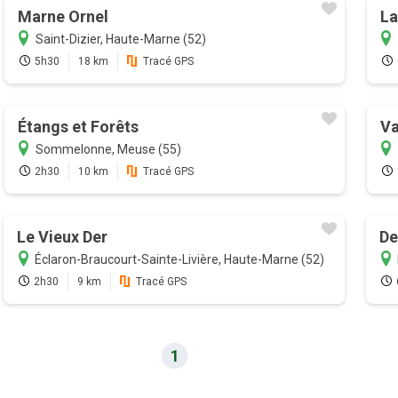
Marne Ornel
La
Saint-Dizier, Haute-Marne (52)
5h30
18 km
Tracé GPS
Étangs et Forêts
Va
Sommelonne, Meuse (55)
2h30
10 km
Tracé GPS
Le Vieux Der
De
Éclaron-Braucourt-Sainte-Livière, Haute-Marne (52)
2h30
9 km
Tracé GPS
1