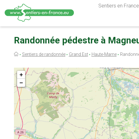
Sentiers en France,
Aller
au
Randonnée pédestre à Magneu
contenu
principal
Fil
Sentiers de randonnée
Grand Est
Haute-Marne
Randonné
d'Ariane
+
−