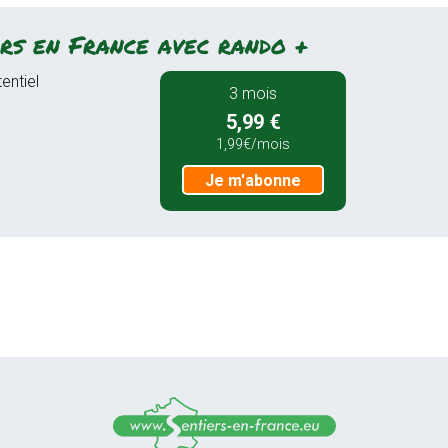
rs en France avec rando +
entiel
3 mois
5,99 €
1,99€/mois
Je m'abonne