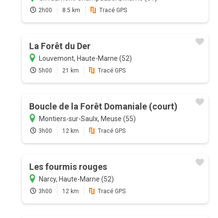
2h00
8.5 km
Tracé GPS
La Forêt du Der
Louvemont, Haute-Marne (52)
5h00
21 km
Tracé GPS
Boucle de la Forêt Domaniale (court)
Montiers-sur-Saulx, Meuse (55)
3h00
12 km
Tracé GPS
Les fourmis rouges
Narcy, Haute-Marne (52)
3h00
12 km
Tracé GPS