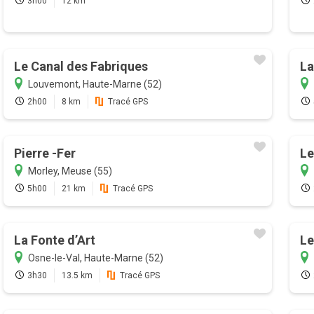
3h00
12 km
Le Canal des Fabriques
La
Louvemont, Haute-Marne (52)
2h00
8 km
Tracé GPS
Pierre -Fer
Le
Morley, Meuse (55)
5h00
21 km
Tracé GPS
La Fonte d’Art
Le
Osne-le-Val, Haute-Marne (52)
3h30
13.5 km
Tracé GPS