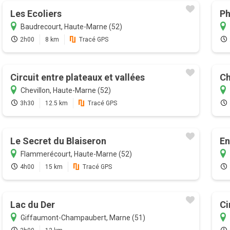
Les Ecoliers
Ph
Baudrecourt, Haute-Marne (52)
2h00
8 km
Tracé GPS
Circuit entre plateaux et vallées
Ch
Chevillon, Haute-Marne (52)
3h30
12.5 km
Tracé GPS
Le Secret du Blaiseron
En
Flammerécourt, Haute-Marne (52)
4h00
15 km
Tracé GPS
Lac du Der
Ci
Giffaumont-Champaubert, Marne (51)