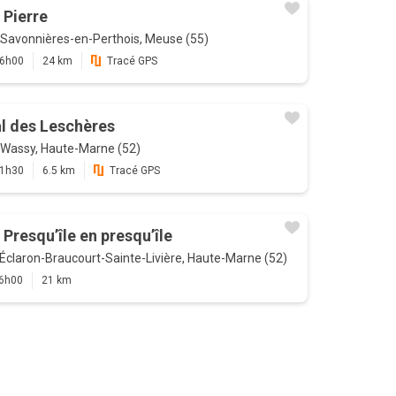
 Pierre
Savonnières-en-Perthois, Meuse (55)
6h00
24 km
Tracé GPS
l des Leschères
Wassy, Haute-Marne (52)
1h30
6.5 km
Tracé GPS
 Presqu’île en presqu’île
Éclaron-Braucourt-Sainte-Livière, Haute-Marne (52)
6h00
21 km