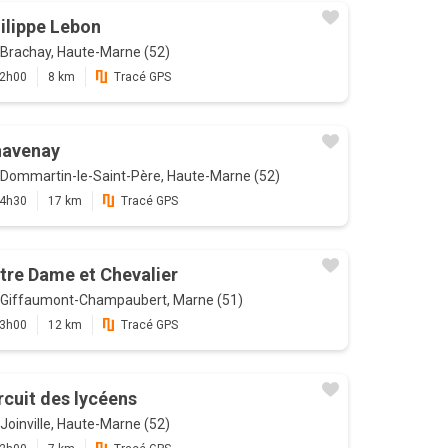
ilippe Lebon
Brachay, Haute-Marne (52)
2h00
8 km
Tracé GPS
avenay
Dommartin-le-Saint-Père, Haute-Marne (52)
4h30
17 km
Tracé GPS
tre Dame et Chevalier
Giffaumont-Champaubert, Marne (51)
3h00
12 km
Tracé GPS
rcuit des lycéens
Joinville, Haute-Marne (52)