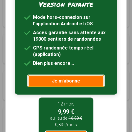
Version payante
Sous le Pic de Crigne
Monêtier-Allemont, Hautes-Alpes (05)
Mode hors-connexion sur
3h30
3.9 km
Tracé GPS
l'application Android et iOS
Accès garantie sans attente aux
19000 sentiers de randonnées
La crête de la Colle
GPS randonnée temps réel
Piégut, Alpes-de-Haute-Provence (04)
(application)
3h30
7.2 km
Tracé GPS
Bien plus encore...
Saint-Colomban
Je m'abonne
Piégut, Alpes-de-Haute-Provence (04)
3h00
7 km
Tracé GPS
12 mois
9,99 €
Le bois du Plan
au lieu de
16,99 €
Rochebrune, Hautes-Alpes (05)
0,83€/mois
2h00
5.1 km