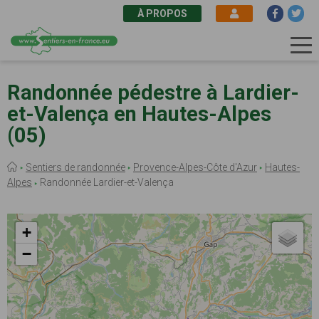
À PROPOS
Aller
au
Randonnée pédestre à Lardier-
contenu
et-Valença en Hautes-Alpes
principal
(05)
Fil
Sentiers de randonnée
Provence-Alpes-Côte d'Azur
Hautes-
d'Ariane
Alpes
Randonnée Lardier-et-Valença
+
−