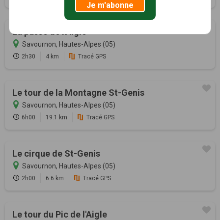
Je m'abonne
La passe de l'Aigle
Savournon, Hautes-Alpes (05)
2h30
4 km
Tracé GPS
Le tour de la Montagne St-Genis
Savournon, Hautes-Alpes (05)
6h00
19.1 km
Tracé GPS
Le cirque de St-Genis
Savournon, Hautes-Alpes (05)
2h00
6.6 km
Tracé GPS
Le tour du Pic de l'Aigle