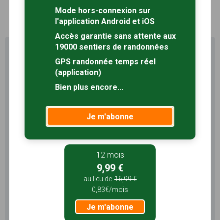
1
Mode hors-connexion sur
l'application Android et iOS
Accès garantie sans attente aux
19000 sentiers de randonnées
Profitez au maximum de
Sentiers en France avec rando
GPS randonnée temps réel
+
(application)
Bien plus encore...
Le compte
Rando
permet de profiter de tout le
potentiel qu'offre Sentiers en France :
Je m'abonne
Pas de pub
Favoris illimités
Mode hors-connexion
12 mois
3 mois
9,99 €
5,99 €
au lieu de
16,99 €
1,99€/mois
0,83€/mois
Je m'abonne
Je m'abonne