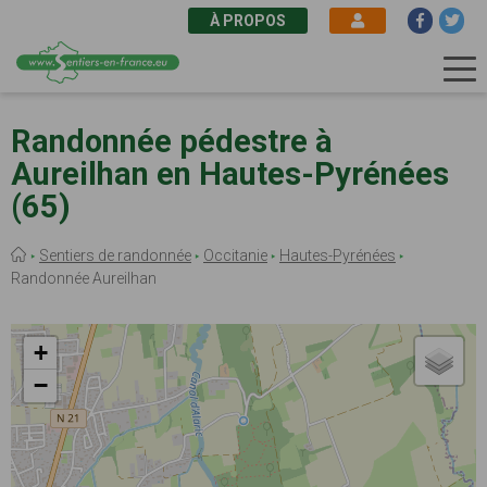
À PROPOS
Aller
au
Randonnée pédestre à
contenu
Aureilhan en Hautes-Pyrénées
principal
(65)
Fil
Sentiers de randonnée
Occitanie
Hautes-Pyrénées
d'Ariane
Randonnée Aureilhan
+
−