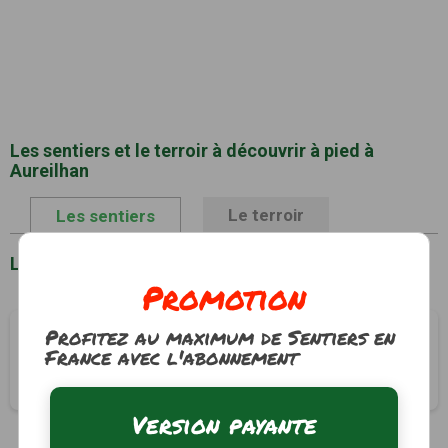
Les sentiers et le terroir à découvrir à pied à
Aureilhan
Le terroir
Les sentiers
Liste des sentiers à Aureilhan
Promotion
Profitez au maximum de Sentiers en
Circuit Lous Berretès
France avec l'abonnement
Aureilhan, Hautes-Pyrénées (65)
2h30
10.5 km
Version payante