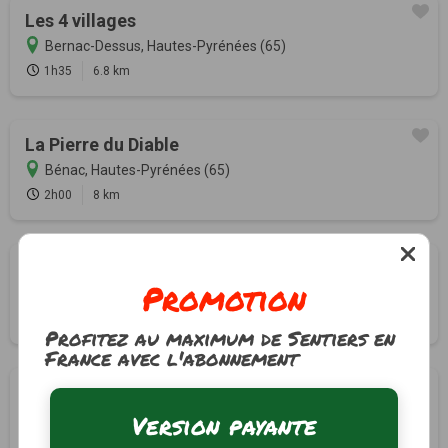
Les 4 villages
Bernac-Dessus, Hautes-Pyrénées (65)
1h35
6.8 km
La Pierre du Diable
Bénac, Hautes-Pyrénées (65)
2h00
8 km
Autour de l'Echez
Promotion
Bénac, Hautes-Pyrénées (65)
2h10
10 km
Profitez au maximum de Sentiers en
France avec l'abonnement
Le chemin des Tumulus
Version payante
Capvern, Hautes-Pyrénées (65)
3h30
14 km