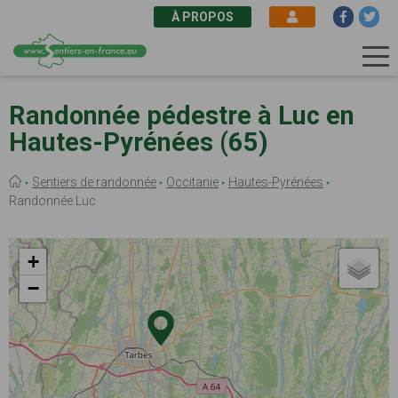
À PROPOS
Aller
au
Randonnée pédestre à Luc en
contenu
Hautes-Pyrénées (65)
principal
Fil
Sentiers de randonnée
Occitanie
Hautes-Pyrénées
d'Ariane
Randonnée Luc
+
−