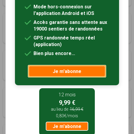
Mode hors-connexion sur
l'application Android et iOS
La boucle de Las Goulettes
Accès garantie sans attente aux
Capvern, Hautes-Pyrénées (65)
19000 sentiers de randonnées
1h30
5.7 km
GPS randonnée temps réel
(application)
Bien plus encore...
Le chemin des vignes
Capvern, Hautes-Pyrénées (65)
Je m'abonne
2h30
8 km
Le chemin d'Hubareite
12 mois
9,99 €
Capvern, Hautes-Pyrénées (65)
au lieu de
16,99 €
1h30
5 km
0,83€/mois
Je m'abonne
La colline du Laca