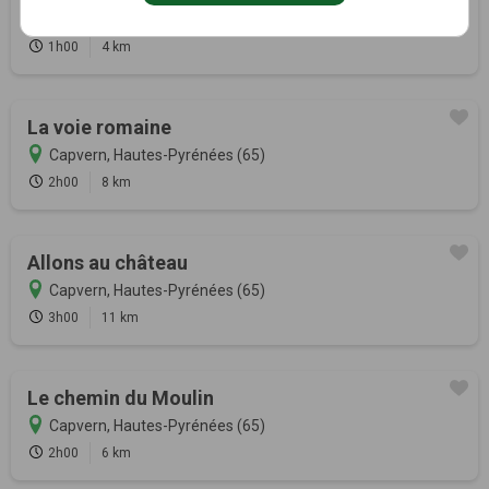
Capvern, Hautes-Pyrénées (65)
1h00
4 km
La voie romaine
Capvern, Hautes-Pyrénées (65)
2h00
8 km
Allons au château
Capvern, Hautes-Pyrénées (65)
3h00
11 km
Le chemin du Moulin
Capvern, Hautes-Pyrénées (65)
2h00
6 km