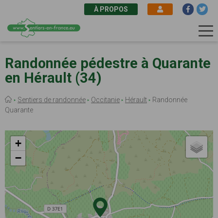
À PROPOS
Aller
au
Randonnée pédestre à Quarante
contenu
en Hérault (34)
principal
Fil
Sentiers de randonnée
Occitanie
Hérault
Randonnée
d'Ariane
Quarante
+
−