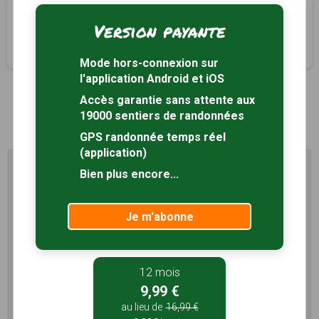
Croix de Juillet
Version payante
Quarante, Hérault (34)
2h45
8.4 km
Tracé GPS
Mode hors-connexion sur
l'application Android et iOS
Accès garantie sans attente aux
1
19000 sentiers de randonnées
GPS randonnée temps réel
(application)
Profitez au maximum de
Bien plus encore...
Sentiers en France avec rando
+
Je m'abonne
Le compte
Rando
permet de profiter de tout le
potentiel qu'offre Sentiers en France :
Pas de pub
Favoris illimités
12 mois
9,99 €
Mode hors-connexion
au lieu de
16,99 €