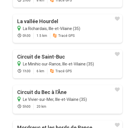
2h00
8 km
Tracé GPS
La vallée Hourdel
La Richardais, Ille-et-Vilaine (35)
0h30
1.5 km
Tracé GPS
Circuit de Saint-Buc
Le Minihic-sur-Rance, Ille-et-Vilaine (35)
1h30
6 km
Tracé GPS
Circuit du Bec à l'Âne
Le Vivier-sur-Mer, Ille-et-Vilaine (35)
5h00
20 km
Mordreuc et les bords de Rance