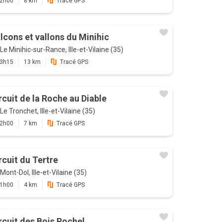
2h00
8 km
Tracé GPS
lcons et vallons du Minihic
Le Minihic-sur-Rance, Ille-et-Vilaine (35)
3h15
13 km
Tracé GPS
rcuit de la Roche au Diable
Le Tronchet, Ille-et-Vilaine (35)
2h00
7 km
Tracé GPS
rcuit du Tertre
Mont-Dol, Ille-et-Vilaine (35)
1h00
4 km
Tracé GPS
rcuit des Bois Rochel