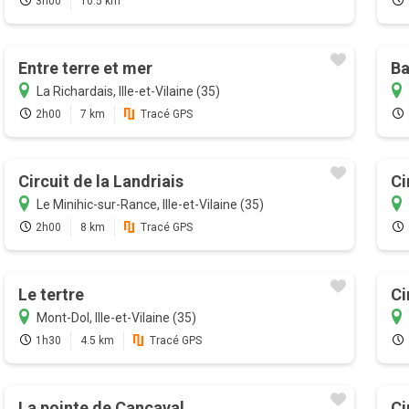
3h00
10.5 km
Entre terre et mer
Ba
La Richardais, Ille-et-Vilaine (35)
2h00
7 km
Tracé GPS
Circuit de la Landriais
Ci
Le Minihic-sur-Rance, Ille-et-Vilaine (35)
2h00
8 km
Tracé GPS
Le tertre
Ci
Mont-Dol, Ille-et-Vilaine (35)
1h30
4.5 km
Tracé GPS
La pointe de Cancaval
Ci