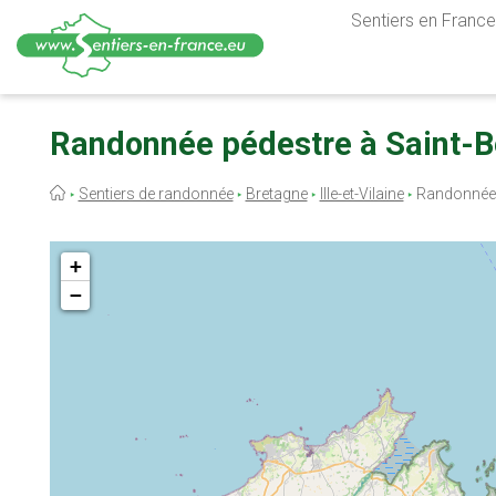
Sentiers en France,
Aller
au
Randonnée pédestre à Saint-Be
contenu
principal
Fil
Sentiers de randonnée
Bretagne
Ille-et-Vilaine
Randonnée 
d'Ariane
+
−