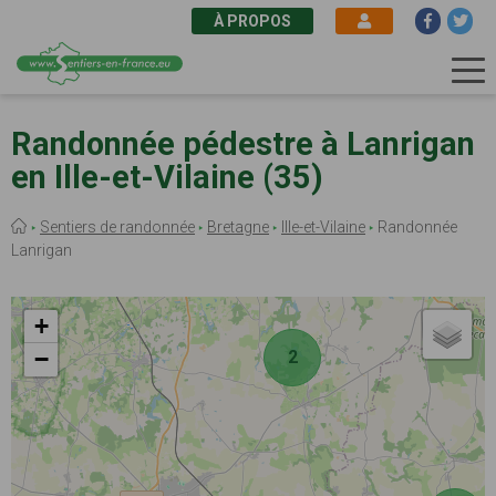
À PROPOS
Aller
au
Randonnée pédestre à Lanrigan
contenu
en Ille-et-Vilaine (35)
principal
Fil
Sentiers de randonnée
Bretagne
Ille-et-Vilaine
Randonnée
d'Ariane
Lanrigan
+
−
2