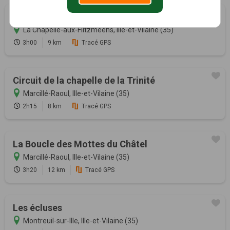
Balade des écrouteaux
La Chapelle-aux-Filtzméens, Ille-et-Vilaine (35)
3h00
9 km
Tracé GPS
Circuit de la chapelle de la Trinité
Marcillé-Raoul, Ille-et-Vilaine (35)
2h15
8 km
Tracé GPS
La Boucle des Mottes du Châtel
Marcillé-Raoul, Ille-et-Vilaine (35)
3h20
12 km
Tracé GPS
Les écluses
Montreuil-sur-Ille, Ille-et-Vilaine (35)