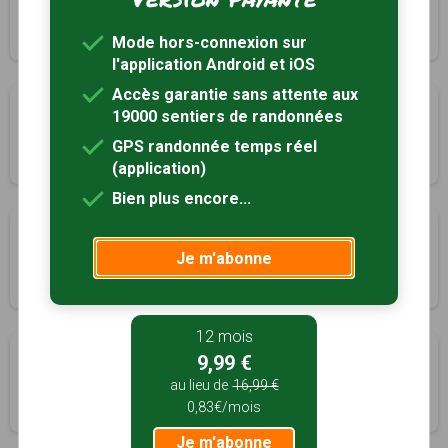
Feins, Ille-et-Vilaine (35)
1h15
4.7 km
Mode hors-connexion sur
l'application Android et iOS
Accès garantie sans attente aux
Sentier de la Plousière
19000 sentiers de randonnées
Guipel, Ille-et-Vilaine (35)
GPS randonnée temps réel
1h40
6.8 km
Tracé GPS
(application)
Bien plus encore...
Sentier des Guipellois
Je m'abonne
Guipel, Ille-et-Vilaine (35)
2h00
8.6 km
Tracé GPS
12 mois
Sentier de la Barre
9,99 €
Guipel, Ille-et-Vilaine (35)
au lieu de
16,99 €
0,83€/mois
1h30
5.7 km
Tracé GPS
Je m'abonne