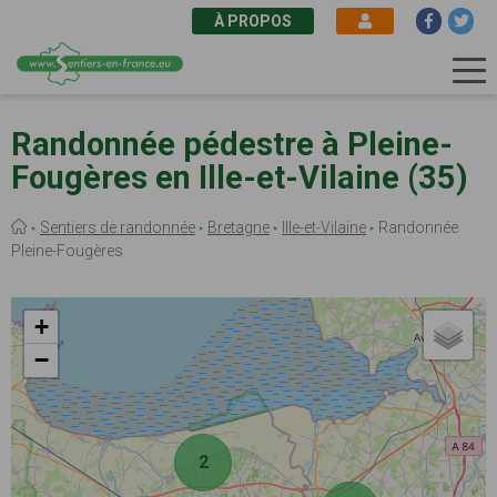
À PROPOS
Aller
au
Randonnée pédestre à Pleine-
contenu
Fougères en Ille-et-Vilaine (35)
principal
Fil
Sentiers de randonnée
Bretagne
Ille-et-Vilaine
Randonnée
d'Ariane
Pleine-Fougères
+
−
2