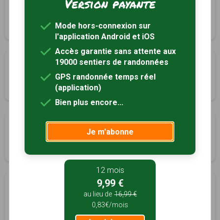
Version payante
Circuit de la Croix de Pierre
Epiniac, Ille-et-Vilaine (35)
Mode hors-connexion sur
2h00
8 km
l'application Android et iOS
Accès garantie sans attente aux
19000 sentiers de randonnées
Circuit du parc de la Higourdais
Epiniac, Ille-et-Vilaine (35)
GPS randonnée temps réel
(application)
1h45
7 km
Tracé GPS
Bien plus encore...
Au détour du Mont
Je m'abonne
Huisnes-sur-Mer, Manche (50)
2h30
10 km
Tracé GPS
12 mois
9,99 €
Circuit de la Roche
au lieu de
16,99 €
La Fontenelle, Ille-et-Vilaine (35)
0,83€/mois
2h30
10 km
Tracé GPS