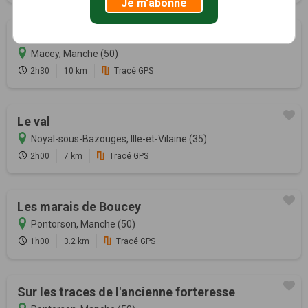
Je m'abonne
Quiétude sur les chemins de campagne
Macey, Manche (50)
2h30
10 km
Tracé GPS
Le val
Noyal-sous-Bazouges, Ille-et-Vilaine (35)
2h00
7 km
Tracé GPS
Les marais de Boucey
Pontorson, Manche (50)
1h00
3.2 km
Tracé GPS
Sur les traces de l'ancienne forteresse