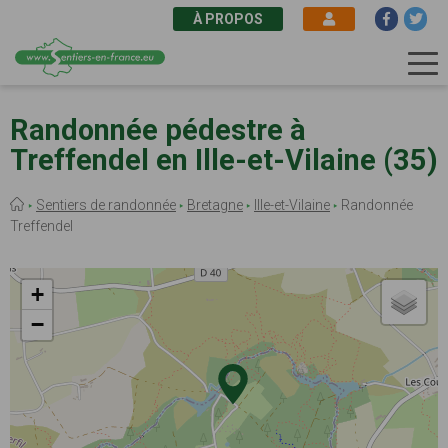
À PROPOS
Aller
au
Randonnée pédestre à
contenu
Treffendel en Ille-et-Vilaine (35)
principal
Fil
Sentiers de randonnée
Bretagne
Ille-et-Vilaine
Randonnée
d'Ariane
Treffendel
+
−