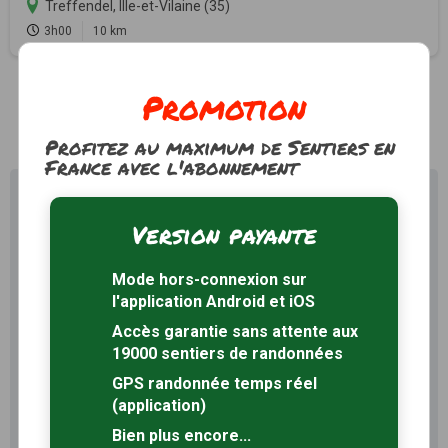
Treffendel, Ille-et-Vilaine (35)
3h00
10 km
Promotion
1
Profitez au maximum de Sentiers en
France avec l'abonnement
Profitez au maximum de
Sentiers en France avec rando
Version payante
+
Mode hors-connexion sur
Le compte
Rando
permet de profiter de tout le
l'application Android et iOS
potentiel qu'offre Sentiers en France :
Accès garantie sans attente aux
Pas de pub
Favoris illimités
19000 sentiers de randonnées
Mode hors-connexion
GPS randonnée temps réel
(application)
3 mois
Bien plus encore...