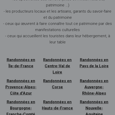
patrimoine …)
- les producteurs locaux et les artisans, garants du savoir-faire
et du patrimoine
- ceux qui œuvrent à faire connaître tout ce patrimoine par des
manifestations culturelles
- ceux qui accueillent les touristes dans leur hébergement, à
leur table
Randonnées en
Randonnées en
Randonnées en
Île-de-France
Centre-Val de
Pays de la Loire
Loire
Randonnées en
Randonnées en
Randonnées en
Provence-Alpes-
Corse
Auvergne-
Côte d'Azur
Rhône-Alpes
Randonnées en
Randonnées en
Randonnées en
Bourgogne-
Hauts-de-France
Nouvelle-
Franche-Comté
Aquitaine