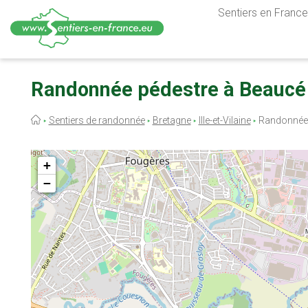
Sentiers en France,
Aller
au
Randonnée pédestre à Beaucé e
contenu
principal
Fil
Sentiers de randonnée
Bretagne
Ille-et-Vilaine
Randonnée
d'Ariane
+
−