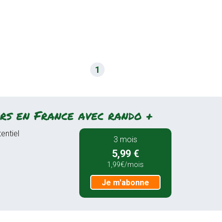
1
rs en France avec rando +
entiel
3 mois
5,99 €
1,99€/mois
Je m'abonne