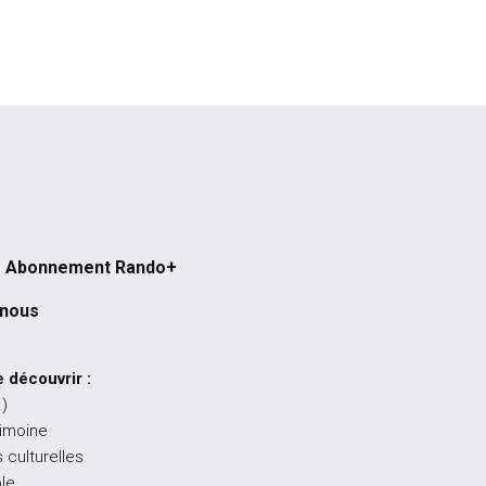
Abonnement Rando+
-nous
 découvrir :
…)
rimoine
 culturelles
ble