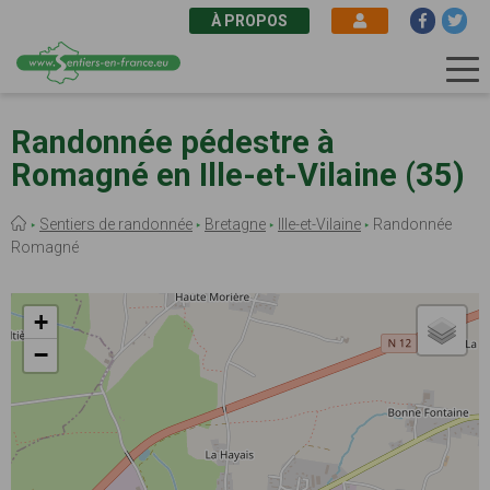
À PROPOS
Aller
au
Randonnée pédestre à
contenu
Romagné en Ille-et-Vilaine (35)
principal
Fil
Sentiers de randonnée
Bretagne
Ille-et-Vilaine
Randonnée
d'Ariane
Romagné
+
−