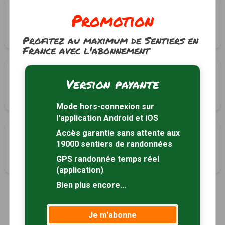
Circuit Sainte-Anne
Promotion
Romagné, Ille-et-Vilaine (35)
2h00
7.8 km
Profitez au maximum de Sentiers en
France avec l'abonnement
Circuit Bonne Fontaine
Version payante
Romagné, Ille-et-Vilaine (35)
1h45
6.7 km
Mode hors-connexion sur
l'application Android et iOS
Accès garantie sans attente aux
Circuit de l'Archapt
19000 sentiers de randonnées
Romagné, Ille-et-Vilaine (35)
GPS randonnée temps réel
1h40
7.3 km
(application)
Bien plus encore...
1
Je m'abonne