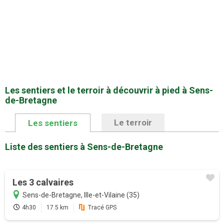
Les sentiers et le terroir à découvrir à pied à Sens-
de-Bretagne
Le terroir
Les sentiers
Liste des sentiers à Sens-de-Bretagne
Promotion
Profitez au maximum de Sentiers en
Les 3 calvaires
France avec l'abonnement
Sens-de-Bretagne, Ille-et-Vilaine (35)
4h30
17.5 km
Tracé GPS
Version payante