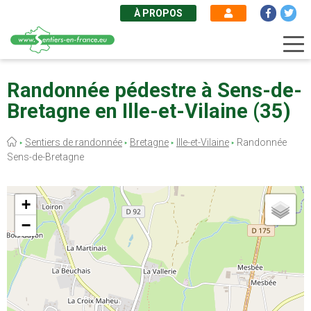
À PROPOS
Aller
au
Randonnée pédestre à Sens-de-
contenu
Bretagne en Ille-et-Vilaine (35)
principal
Fil
Sentiers de randonnée
Bretagne
Ille-et-Vilaine
Randonnée
d'Ariane
Sens-de-Bretagne
+
−