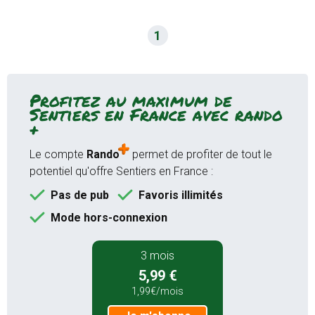
Mode hors-connexion sur
1
l'application Android et iOS
Accès garantie sans attente aux
19000 sentiers de randonnées
Profitez au maximum de
GPS randonnée temps réel
Sentiers en France avec rando
(application)
+
Bien plus encore...
Le compte
Rando
permet de profiter de tout le
potentiel qu'offre Sentiers en France :
Je m'abonne
Pas de pub
Favoris illimités
Mode hors-connexion
12 mois
9,99 €
3 mois
au lieu de
16,99 €
5,99 €
0,83€/mois
1,99€/mois
Je m'abonne