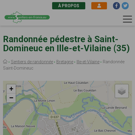
À PROPOS
Aller
au
Randonnée pédestre à Saint-
contenu
Domineuc en Ille-et-Vilaine (35)
principal
Fil
Sentiers de randonnée
Bretagne
Ille-et-Vilaine
Randonnée
d'Ariane
Saint-Domineuc
+
−