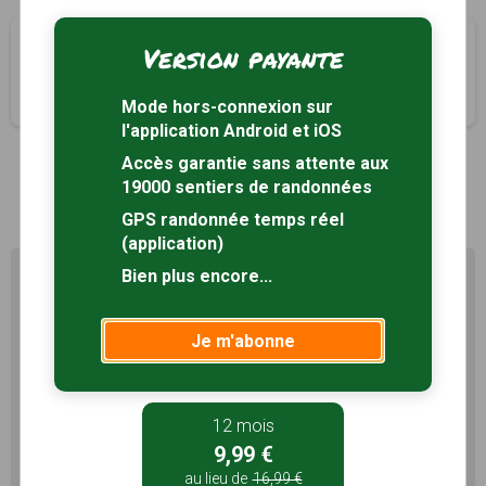
Balade de Calaudry
Version payante
Saint-Domineuc, Ille-et-Vilaine (35)
2h40
8.5 km
Tracé GPS
Mode hors-connexion sur
l'application Android et iOS
Accès garantie sans attente aux
19000 sentiers de randonnées
1
GPS randonnée temps réel
(application)
Bien plus encore...
Profitez au maximum de
Sentiers en France avec rando
+
Je m'abonne
Le compte
Rando
permet de profiter de tout le
potentiel qu'offre Sentiers en France :
12 mois
Pas de pub
Favoris illimités
9,99 €
Mode hors-connexion
au lieu de
16,99 €