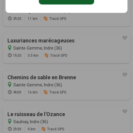
Sentier du Trainefeuilles
Saint-Aignan, Loir-et-Cher (41)
3h20
11 km
Tracé GPS
Luxuriances marécageuses
Sainte-Gemme, Indre (36)
1h20
3.5 km
Tracé GPS
Chemins de sable en Brenne
Sainte-Gemme, Indre (36)
4h00
16 km
Tracé GPS
Le ruisseau de l'Ozance
Saulnay, Indre (36)
2h30
9 km
Tracé GPS