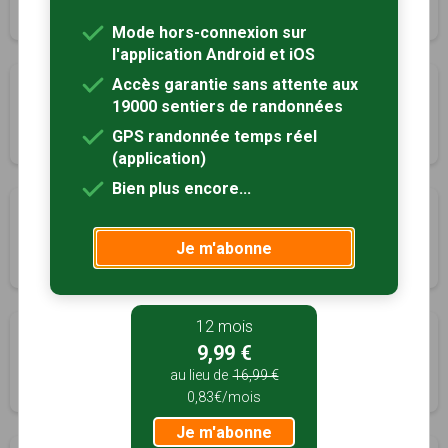
1h45
7 km
Mode hors-connexion sur
l'application Android et iOS
Accès garantie sans attente aux
Chemin des légendes
19000 sentiers de randonnées
Montrésor, Indre-et-Loire (37)
GPS randonnée temps réel
2h30
8.5 km
Tracé GPS
(application)
Bien plus encore...
Sur les terres de la Piéta de Nouans
Nouans-les-Fontaines, Indre-et-Loire (37)
Je m'abonne
3h00
12 km
Tracé GPS
12 mois
Circuit de Nouans-les-Fontaines
9,99 €
Nouans-les-Fontaines, Indre-et-Loire (37)
au lieu de
16,99 €
3h30
14 km
0,83€/mois
Je m'abonne