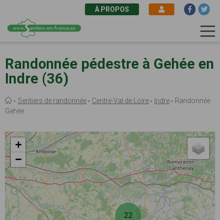
À PROPOS
Aller
au
Randonnée pédestre à Gehée en
contenu
Indre (36)
principal
Fil
Sentiers de randonnée
Centre-Val de Loire
Indre
Randonnée
d'Ariane
Gehée
+
−
22