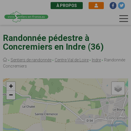
À PROPOS
Aller
au
Randonnée pédestre à
contenu
Concremiers en Indre (36)
principal
Fil
Sentiers de randonnée
Centre-Val de Loire
Indre
Randonnée
d'Ariane
Concremiers
+
−