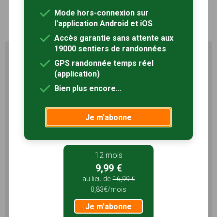
Mode hors-connexion sur
1
l'application Android et iOS
Accès garantie sans attente aux
19000 sentiers de randonnées
Profitez au maximum de
GPS randonnée temps réel
Sentiers en France avec rando
(application)
+
Bien plus encore...
Le compte
Rando
permet de profiter de tout le
potentiel qu'offre Sentiers en France :
Je m'abonne
Pas de pub
Favoris illimités
Mode hors-connexion
12 mois
3 mois
9,99 €
5,99 €
au lieu de
16,99 €
0,83€/mois
1,99€/mois
Je m'abonne
Je m'abonne