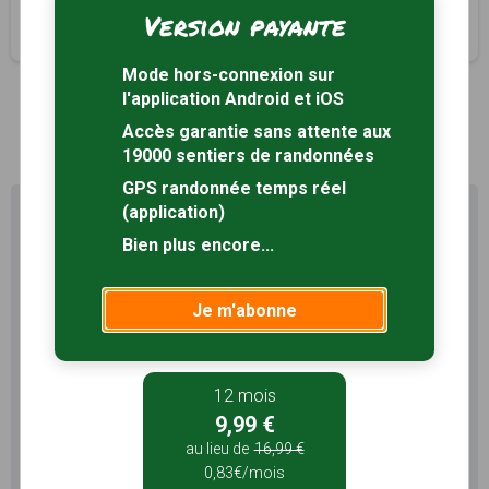
Fougerolles, Indre (36)
Version payante
2h15
9 km
Mode hors-connexion sur
l'application Android et iOS
1
Accès garantie sans attente aux
19000 sentiers de randonnées
GPS randonnée temps réel
(application)
Profitez au maximum de
Sentiers en France avec rando
Bien plus encore...
+
Le compte
Rando
permet de profiter de tout le
Je m'abonne
potentiel qu'offre Sentiers en France :
Pas de pub
Favoris illimités
12 mois
Mode hors-connexion
9,99 €
au lieu de
16,99 €
3 mois
0,83€/mois