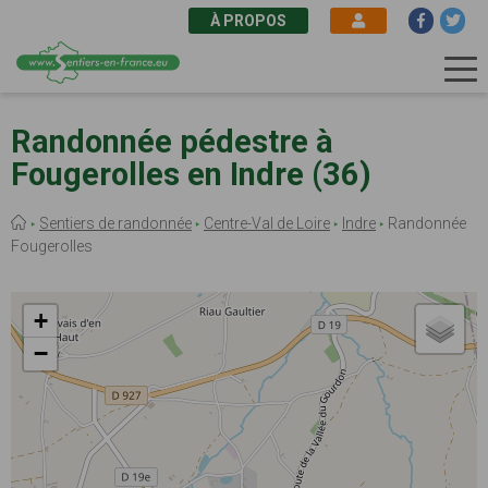
À PROPOS
Aller
au
Randonnée pédestre à
contenu
Fougerolles en Indre (36)
principal
Fil
Sentiers de randonnée
Centre-Val de Loire
Indre
Randonnée
d'Ariane
Fougerolles
+
−