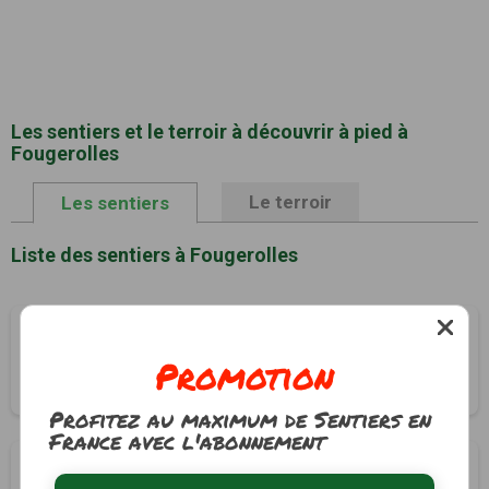
Les sentiers et le terroir à découvrir à pied à
Fougerolles
Le terroir
Les sentiers
Liste des sentiers à Fougerolles
Circuit vert
Promotion
Fougerolles, Indre (36)
4h00
16 km
Profitez au maximum de Sentiers en
France avec l'abonnement
Circuit bleu