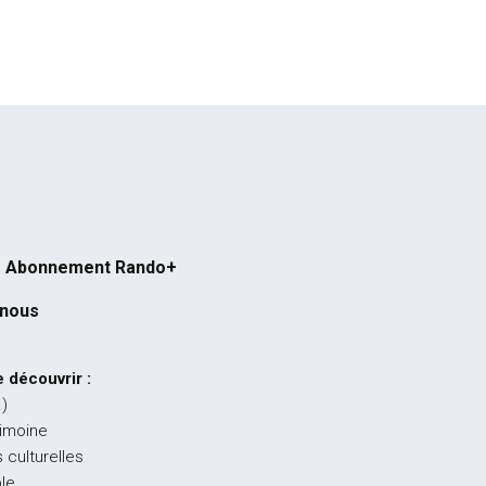
Abonnement Rando+
-nous
 découvrir :
…)
rimoine
 culturelles
ble