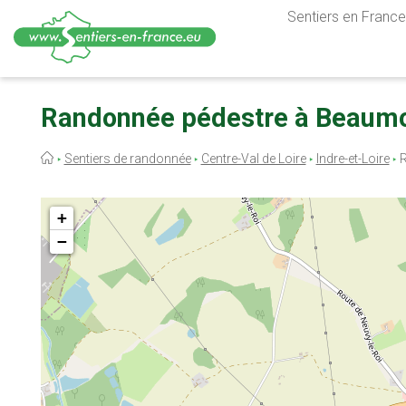
Sentiers en France,
Aller
au
Randonnée pédestre à Beaumon
contenu
principal
Fil
Sentiers de randonnée
Centre-Val de Loire
Indre-et-Loire
R
d'Ariane
+
−