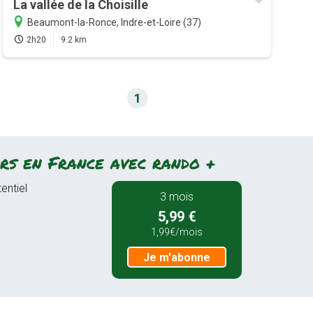
La vallée de la Choisille
Beaumont-la-Ronce, Indre-et-Loire (37)
2h20
9.2 km
1
rs en France avec rando +
entiel
3 mois
5,99 €
1,99€/mois
Je m'abonne