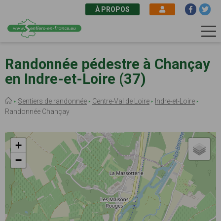
À PROPOS
Aller
au
Randonnée pédestre à Chançay
contenu
en Indre-et-Loire (37)
principal
Fil
Sentiers de randonnée
Centre-Val de Loire
Indre-et-Loire
d'Ariane
Randonnée Chançay
+
−