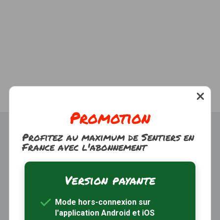
Promotion
Profitez au maximum de Sentiers en
France avec l'abonnement
Version payante
Trouver une randonnée
À propos
Mode hors-connexion sur
Inscription / Connexion
l'application Android et iOS