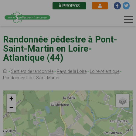
À PROPOS
Aller
au
Randonnée pédestre à Pont-
contenu
Saint-Martin en Loire-
principal
Atlantique (44)
Fil
Sentiers de randonnée
Pays de la Loire
Loire-Atlantique
d'Ariane
Randonnée Pont-Saint-Martin
+
−