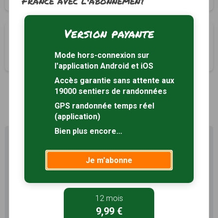
France avec l'abonnement
Version payante
Circuit du Quai des Romains
Pont-Saint-Martin, Loire-Atlantique (44)
Mode hors-connexion sur
2h30
10 km
Tracé GPS
l'application Android et iOS
Accès garantie sans attente aux
19000 sentiers de randonnées
1
GPS randonnée temps réel
(application)
Bien plus encore...
Profitez au maximum de
Sentiers en France avec rando
+
Je m'abonne
Le compte
Rando
permet de profiter de tout le
potentiel qu'offre Sentiers en France :
12 mois
9,99 €
Pas de pub
Favoris illimités