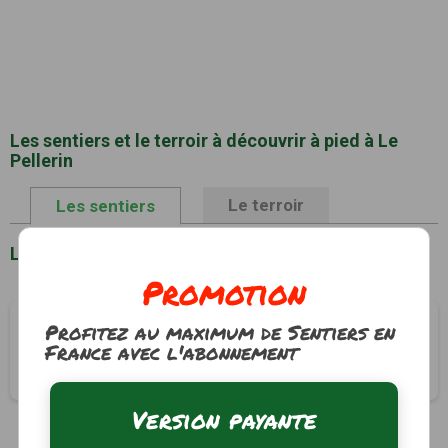
Les sentiers et le terroir à découvrir à pied à Le
Pellerin
Le terroir
Les sentiers
Liste des sentiers à Le Pellerin
Promotion
Circuit du Bocage
Profitez au maximum de Sentiers en
France avec l'abonnement
Le Pellerin, Loire-Atlantique (44)
3h30
14.3 km
Tracé GPS
Version payante