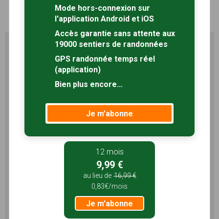
1
Mode hors-connexion sur
l'application Android et iOS
Accès garantie sans attente aux
19000 sentiers de randonnées
Profitez au maximum de
Sentiers en France avec rando
GPS randonnée temps réel
+
(application)
Bien plus encore...
Le compte
Rando
permet de profiter de tout le
potentiel qu'offre Sentiers en France :
Je m'abonne
Pas de pub
Favoris illimités
Mode hors-connexion
12 mois
3 mois
9,99 €
5,99 €
au lieu de
16,99 €
1,99€/mois
0,83€/mois
Je m'abonne
Je m'abonne