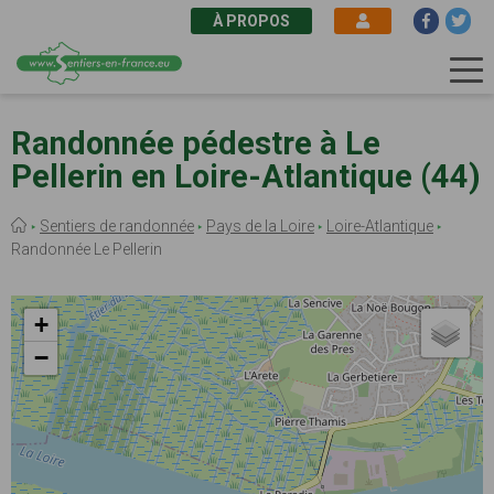
À PROPOS
Aller
au
Randonnée pédestre à Le
contenu
Pellerin en Loire-Atlantique (44)
principal
Fil
Sentiers de randonnée
Pays de la Loire
Loire-Atlantique
d'Ariane
Randonnée Le Pellerin
+
−