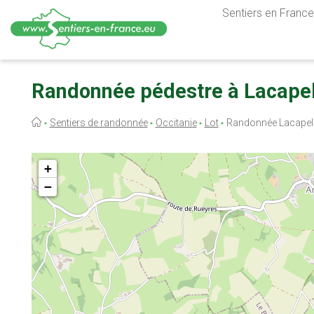
Sentiers en France,
Aller
au
Randonnée pédestre à Lacapell
contenu
principal
Fil
Sentiers de randonnée
Occitanie
Lot
Randonnée Lacapell
d'Ariane
+
−