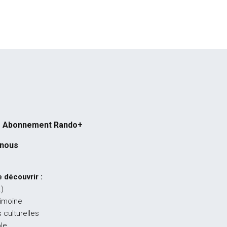
Abonnement Rando+
-nous
 découvrir :
…)
rimoine
 culturelles
ble