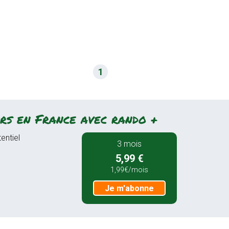
1
rs en France avec rando +
entiel
3 mois
5,99 €
1,99€/mois
Je m'abonne