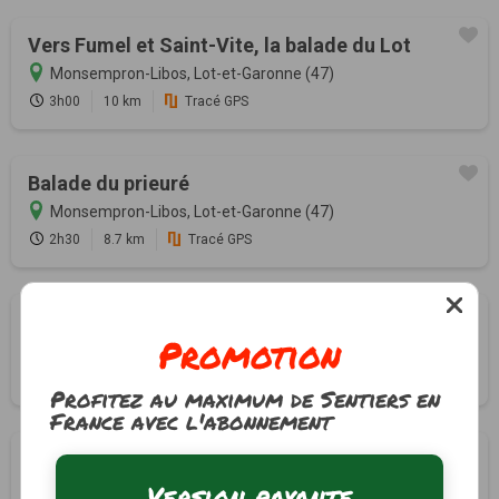
Vers Fumel et Saint-Vite, la balade du Lot
Monsempron-Libos, Lot-et-Garonne (47)
3h00
10 km
Tracé GPS
Balade du prieuré
Monsempron-Libos, Lot-et-Garonne (47)
2h30
8.7 km
Tracé GPS
Au départ de l'observatoire de Lagrolère
Promotion
Montayral, Lot-et-Garonne (47)
1h30
5.7 km
Tracé GPS
Profitez au maximum de Sentiers en
France avec l'abonnement
Dans les combes de Bazérac et d'Escure
Version payante
Montayral, Lot-et-Garonne (47)