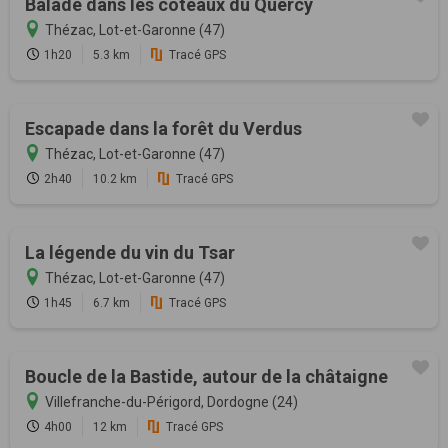
Balade dans les coteaux du Quercy
Thézac, Lot-et-Garonne (47)
1h20
5.3 km
Tracé GPS
Escapade dans la forêt du Verdus
Thézac, Lot-et-Garonne (47)
2h40
10.2 km
Tracé GPS
La légende du vin du Tsar
Thézac, Lot-et-Garonne (47)
1h45
6.7 km
Tracé GPS
Boucle de la Bastide, autour de la châtaigne
Villefranche-du-Périgord, Dordogne (24)
4h00
12 km
Tracé GPS