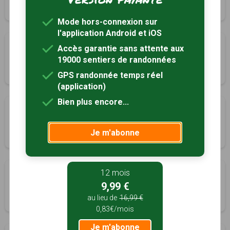
2h30
9.6 km
Tracé GPS
Mode hors-connexion sur
l'application Android et iOS
Entre Bastide et Vallée de la Thèze
Accès garantie sans attente aux
Montcabrier, Lot (46)
19000 sentiers de randonnées
3h30
11.6 km
Tracé GPS
GPS randonnée temps réel
(application)
Bien plus encore...
Circuit de Martignac
Puy-l'Évêque, Lot (46)
Je m'abonne
4h00
13.7 km
Tracé GPS
Bonaguil, entre Lot et Lot-et-Garonne
12 mois
9,99 €
Saint-Front-sur-Lémance, Lot-et-Garonne (47)
au lieu de
16,99 €
2h30
8 km
Tracé GPS
0,83€/mois
Je m'abonne