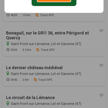
Du château à l'église de Lastreilles
Saint-Front-sur-Lémance, Lot-et-Garonne (47)
4h00
15 km
Tracé GPS
Bonaguil, sur le GR® 36, entre Périgord et
Quercy
Saint-Front-sur-Lémance, Lot-et-Garonne (47)
3h00
9.3 km
Tracé GPS
Le dernier château médiéval
Saint-Front-sur-Lémance, Lot-et-Garonne (47)
0h45
2 km
Tracé GPS
Le circuit de la Lémance
Saint-Front-sur-Lémance, Lot-et-Garonne (47)