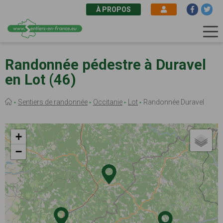
À PROPOS
Aller
au
Randonnée pédestre à Duravel
contenu
en Lot (46)
principal
Fil
Sentiers de randonnée
Occitanie
Lot
Randonnée Duravel
d'Ariane
+
−