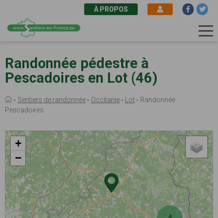
À PROPOS
Aller
au
Randonnée pédestre à
contenu
Pescadoires en Lot (46)
principal
Fil
Sentiers de randonnée
Occitanie
Lot
Randonnée
d'Ariane
Pescadoires
+
−
4