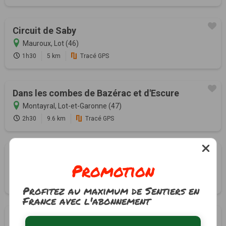
Circuit de Saby
Mauroux, Lot (46)
1h30
5 km
Tracé GPS
Dans les combes de Bazérac et d'Escure
Montayral, Lot-et-Garonne (47)
2h30
9.6 km
Tracé GPS
Au départ de l'observatoire de Lagrolère
Promotion
Montayral, Lot-et-Garonne (47)
1h30
5.7 km
Tracé GPS
Profitez au maximum de Sentiers en
France avec l'abonnement
Entre Bastide et Vallée de la Thèze