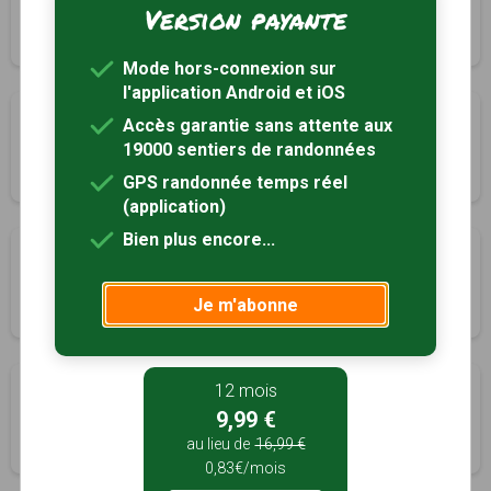
Version payante
Montcabrier, Lot (46)
3h30
11.6 km
Tracé GPS
Mode hors-connexion sur
l'application Android et iOS
Circuit du Menhir
Accès garantie sans attente aux
Montgesty, Lot (46)
19000 sentiers de randonnées
3h00
9.5 km
Tracé GPS
GPS randonnée temps réel
(application)
Bien plus encore...
Le chemin des chevaliers
Pontcirq, Lot (46)
Je m'abonne
1h30
5 km
Tracé GPS
Circuit de Martignac
12 mois
9,99 €
Puy-l'Évêque, Lot (46)
au lieu de
16,99 €
4h00
13.7 km
Tracé GPS
0,83€/mois