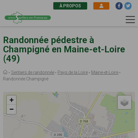
À PROPOS
Aller
au
Randonnée pédestre à
contenu
Champigné en Maine-et-Loire
principal
(49)
Fil
Sentiers de randonnée
Pays de la Loire
Maine-et-Loire
d'Ariane
Randonnée Champigné
+
−