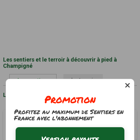
Les sentiers et le terroir à découvrir à pied à
Champigné
Le terroir
Les sentiers
Liste des sentiers à Champigné
Promotion
Profitez au maximum de Sentiers en
France avec l'abonnement
Sentier de la Malle Demeure
Champigné, Maine-et-Loire (49)
4h30
15.6 km
Tracé GPS
Version payante