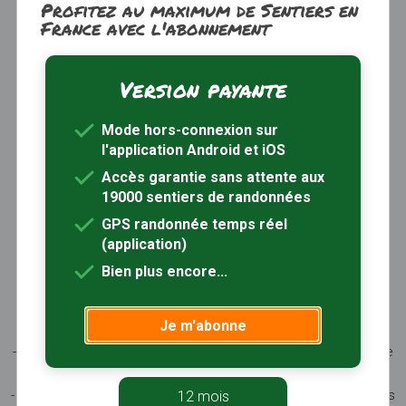
Profitez au maximum de Sentiers en
France avec l'abonnement
Version payante
Trouver une randonnée
À propos
Mode hors-connexion sur
Inscription / Connexion
l'application Android et iOS
Abonnement Rando+
Calendrier randos
Accès garantie sans attente aux
19000 sentiers de randonnées
Sites partenaires
Contactez-nous
GPS randonnée temps réel
(application)
Sentiers-en-France, grâce aux nombreux circuits de
Bien plus encore...
randonnée, permet de découvrir :
- les spécificités des terroirs (sites et milieux naturels,
Je m'abonne
patrimoine …)
- les producteurs locaux et les artisans, garants du savoir-faire
et du patrimoine
- ceux qui œuvrent à faire connaître tout ce patrimoine par des
12 mois