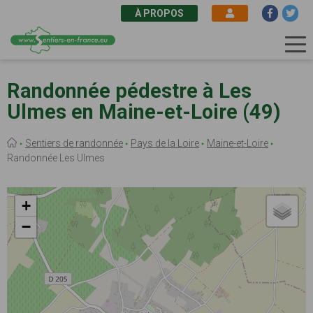
À PROPOS
Aller
au
Randonnée pédestre à Les
contenu
Ulmes en Maine-et-Loire (49)
principal
Fil
Sentiers de randonnée
Pays de la Loire
Maine-et-Loire
d'Ariane
Randonnée Les Ulmes
+
−